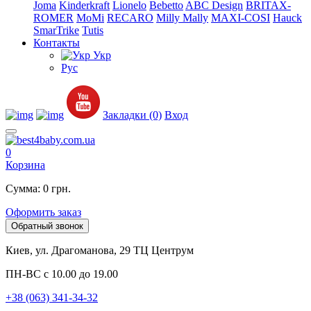
Joma
Kinderkraft
Lionelo
Bebetto
ABC Design
BRITAX-
ROMER
MoMi
RECARO
Milly Mally
MAXI-COSI
Hauck
SmarTrike
Tutis
Контакты
Укр
Рус
Закладки (0)
Вход
0
Корзина
Сумма: 0 грн.
Оформить заказ
Обратный звонок
Киев, ул. Драгоманова, 29 ТЦ Центрум
ПН-ВС с 10.00 до 19.00
+38 (063) 341-34-32