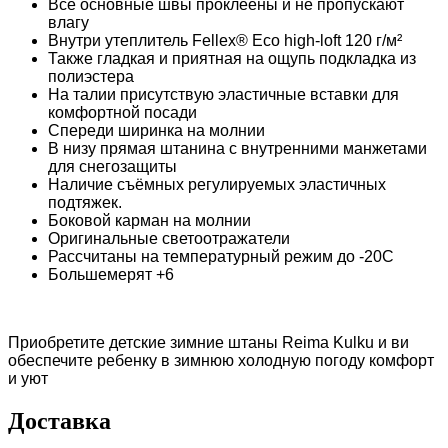
Все основные швы проклеены и не пропускают
влагу
Внутри утеплитель Fellex® Eco high-loft 120 г/м²
Также гладкая и приятная на ощупь подкладка из
полиэстера
На талии присутствую эластичные вставки для
комфортной посади
Спереди ширинка на молнии
В низу прямая штанина с внутренними манжетами
для снегозащиты
Наличие съёмных регулируемых эластичных
подтяжек.
Боковой карман на молнии
Оригинальные светоотражатели
Рассчитаны на температурный режим до -20С
Большемерят +6
Приобретите детские зимние штаны Reima Kulku и ви
обеспечите ребенку в зимнюю холодную погоду комфорт
и уют
Доставка