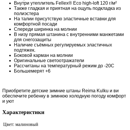
Внутри утеплитель Fellex® Eco high-loft 120 г/м²
Также гладкая и приятная на ощупь подкладка из
полиэстера
На талии присутствую эластичные вставки для
комфортной посади
Спереди ширинка на молнии
В низу прямая штанина с внутренними манжетами
для снегозащиты
Наличие съёмных регулируемых эластичных
подтяжек.
Боковой карман на молнии
Оригинальные светоотражатели
Рассчитаны на температурный режим до -20С
Большемерят +6
Приобретите детские зимние штаны Reima Kulku и ви
обеспечите ребенку в зимнюю холодную погоду комфорт
и уют
Характеристики
Цвет:
малиновый