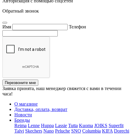
Авторизация с помощью соцсетей
Обратный звонок
Имя
Телефон
Перезвоните мне
Заявка принята, наш менеджер свяжется с вами в течении
часа!
О магазине
Доставка, оплата, возврат
Новости
Бренды
Reima
Lenne
Huppa
Lassie
Tutta
Kuoma
JOIKS
Superfit
Talvi
Skechers
Nano
Peluche
SNO
Columbia
KIFA
Dorechi