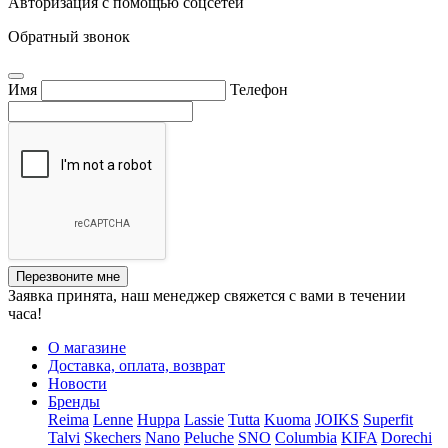
Авторизация с помощью соцсетей
Обратный звонок
Имя
Телефон
Перезвоните мне
Заявка принята, наш менеджер свяжется с вами в течении
часа!
О магазине
Доставка, оплата, возврат
Новости
Бренды
Reima
Lenne
Huppa
Lassie
Tutta
Kuoma
JOIKS
Superfit
Talvi
Skechers
Nano
Peluche
SNO
Columbia
KIFA
Dorechi