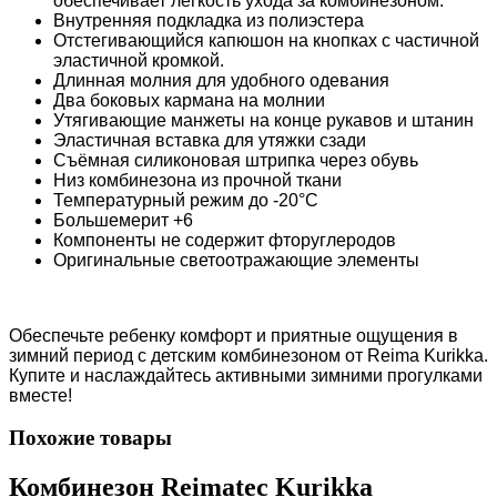
обеспечивает легкость ухода за комбинезоном.
Внутренняя подкладка из полиэстера
Отстегивающийся капюшон на кнопках с частичной
эластичной кромкой.
Длинная молния для удобного одевания
Два боковых кармана на молнии
Утягивающие манжеты на конце рукав
о
в и штанин
Эластичная вставка для утяжки сзади
Съёмная силиконовая штрипка через обувь
Низ комбинезона из прочной ткани
Температурный режим до -20°C
Большемерит +6
Компоненты не содержит фторуглеродов
Оригинальные светоотражающие элементы
Обеспечьте ребенку комфорт и приятные ощущения в
зимний период с детским комбинезоном от Reima Kurikka.
Купите и наслаждайтесь активными зимними прогулками
вместе!
Похожие товары
Комбинезон Reimatec Kurikka