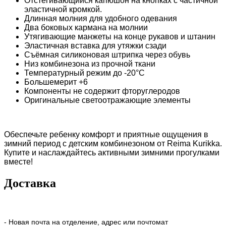
Отстегивающийся капюшон на кнопках с частичной
эластичной кромкой.
Длинная молния для удобного одевания
Два боковых кармана на молнии
Утягивающие манжеты на конце рукав
о
в и штанин
Эластичная вставка для утяжки сзади
Съёмная силиконовая штрипка через обувь
Низ комбинезона из прочной ткани
Температурный режим до -20°C
Большемерит +6
Компоненты не содержит фторуглеродов
Оригинальные светоотражающие элементы
Обеспечьте ребенку комфорт и приятные ощущения в
зимний период с детским комбинезоном от Reima Kurikka.
Купите и наслаждайтесь активными зимними прогулками
вместе!
Доставка
- Новая почта на отделение, адрес или почтомат