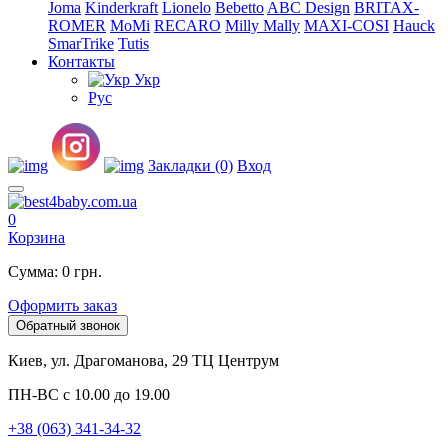
Joma
Kinderkraft
Lionelo
Bebetto
ABC Design
BRITAX-
ROMER
MoMi
RECARO
Milly Mally
MAXI-COSI
Hauck
SmarTrike
Tutis
Контакты
Укр
Рус
Закладки (0)
Вход
0
Корзина
Сумма: 0 грн.
Оформить заказ
Обратный звонок
Киев, ул. Драгоманова, 29 ТЦ Центрум
ПН-ВС с 10.00 до 19.00
+38 (063) 341-34-32