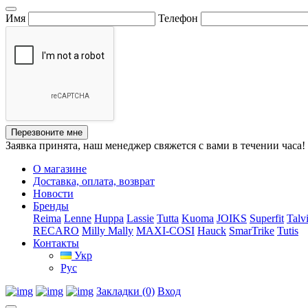
Имя
Телефон
Перезвоните мне
Заявка принята, наш менеджер свяжется с вами в течении часа!
О магазине
Доставка, оплата, возврат
Новости
Бренды
Reima
Lenne
Huppa
Lassie
Tutta
Kuoma
JOIKS
Superfit
Talv
RECARO
Milly Mally
MAXI-COSI
Hauck
SmarTrike
Tutis
Контакты
Укр
Рус
Закладки (0)
Вход