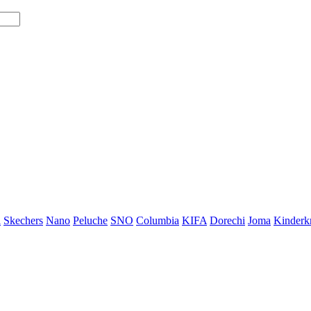
i
Skechers
Nano
Peluche
SNO
Columbia
KIFA
Dorechi
Joma
Kinderkr