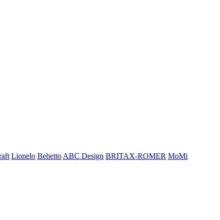
aft
Lionelo
Bebetto
ABC Design
BRITAX-ROMER
MoMi