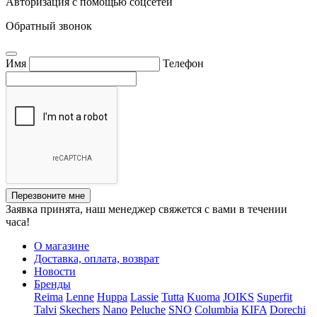
Авторизация с помощью соцсетей
Обратный звонок
Имя
Телефон
Перезвоните мне
Заявка принята, наш менеджер свяжется с вами в течении
часа!
О магазине
Доставка, оплата, возврат
Новости
Бренды
Reima
Lenne
Huppa
Lassie
Tutta
Kuoma
JOIKS
Superfit
Talvi
Skechers
Nano
Peluche
SNO
Columbia
KIFA
Dorechi