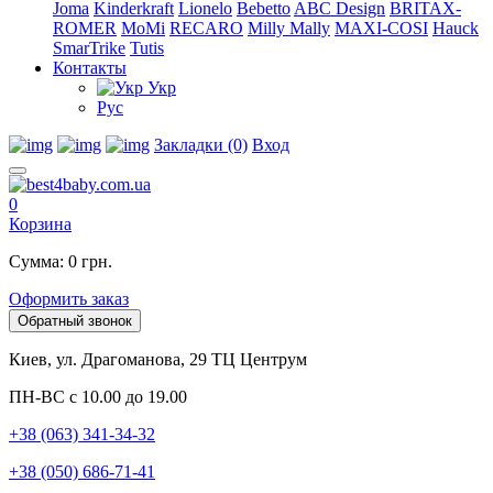
Joma
Kinderkraft
Lionelo
Bebetto
ABC Design
BRITAX-
ROMER
MoMi
RECARO
Milly Mally
MAXI-COSI
Hauck
SmarTrike
Tutis
Контакты
Укр
Рус
Закладки (0)
Вход
0
Корзина
Сумма: 0 грн.
Оформить заказ
Обратный звонок
Киев, ул. Драгоманова, 29 ТЦ Центрум
ПН-ВС с 10.00 до 19.00
+38 (063) 341-34-32
+38 (050) 686-71-41