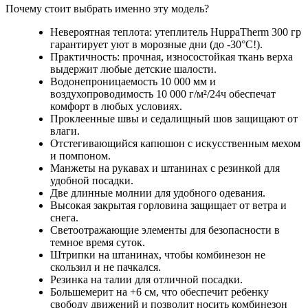
Почему стоит выбрать именно эту модель?
Невероятная теплота: утеплитель HuppaTherm 300 гр
гарантирует уют в морозные дни (до -30°C!).
Практичность: прочная, износостойкая ткань верха
выдержит любые детские шалости.
Водонепроницаемость 10 000 мм и
воздухопроводимость 10 000 г/м²/24ч обеспечат
комфорт в любых условиях.
Проклеенные швы и седалищный шов защищают от
влаги.
Отстегивающийся капюшон с искусственным мехом
и помпоном.
Манжеты на рукавах и штанинах с резинкой для
удобной посадки.
Две длинные молнии для удобного одевания.
Высокая закрытая горловина защищает от ветра и
снега.
Светоотражающие элементы для безопасности в
темное время суток.
Штрипки на штанинах, чтобы комбинезон не
скользил и не пачкался.
Резинка на талии для отличной посадки.
Большемерит на +6 см, что обеспечит ребенку
свободу движений и позволит носить комбинезон