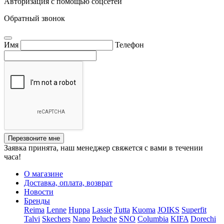
Авторизация с помощью соцсетей
Обратный звонок
Имя
Телефон
Перезвоните мне
Заявка принята, наш менеджер свяжется с вами в течении
часа!
О магазине
Доставка, оплата, возврат
Новости
Бренды
Reima
Lenne
Huppa
Lassie
Tutta
Kuoma
JOIKS
Superfit
Talvi
Skechers
Nano
Peluche
SNO
Columbia
KIFA
Dorechi