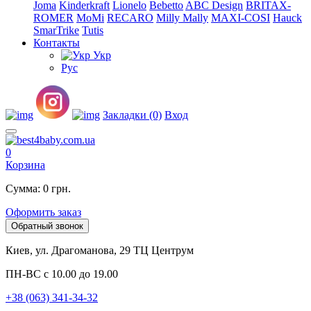
Joma
Kinderkraft
Lionelo
Bebetto
ABC Design
BRITAX-
ROMER
MoMi
RECARO
Milly Mally
MAXI-COSI
Hauck
SmarTrike
Tutis
Контакты
Укр
Рус
Закладки (0)
Вход
0
Корзина
Сумма: 0 грн.
Оформить заказ
Обратный звонок
Киев, ул. Драгоманова, 29 ТЦ Центрум
ПН-ВС с 10.00 до 19.00
+38 (063) 341-34-32