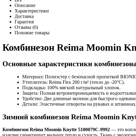
Описание
Характеристики
Доставка
Гарантия
Отзывы (0)
Похожие товары
Комбинезон Reima Moomin Kny
Основные характеристики комбинезона 
Материал: Полиэстер с безопасной пропиткой BION
Утеплитель: Reima Flex 200 г/м² (тепло до -20°C).
Подкладка: 100% мягкий натуральный хлопок.
Защита: Полная ветронепроницаемость и водоотталк
Удобство: Две длинные молнии для быстрого одевани
Детали: Эластичные отвороты на рукавах и штанина
Зимний комбинезон Reima Moomin Knyt
Комбинезон Reima Moomin Knytte 5100079C-9992
— это вопло
изделие гарантирует малышу тепло и сухость. Ткань с эколо