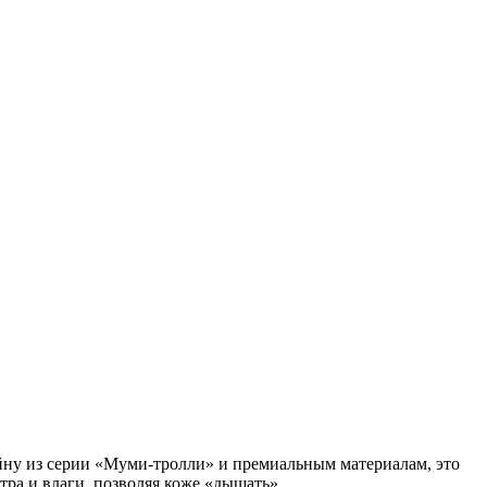
йну из серии «Муми-тролли» и премиальным материалам, это
ра и влаги, позволяя коже «дышать».