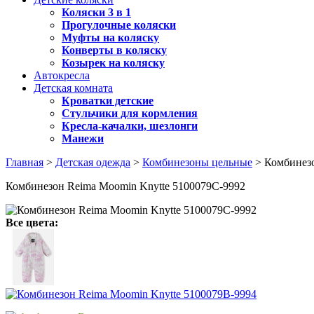
Коляски 3 в 1
Прогулочные коляски
Муфты на коляску
Конверты в коляску
Козырек на коляску
Автокресла
Детская комната
Кроватки детские
Стульчики для кормления
Кресла-качалки, шезлонги
Манежи
Главная
>
Детская одежда
>
Комбинезоны цельные
> Комбинезо
Комбинезон Reima Moomin Knytte 5100079C-9992
Все цвета: