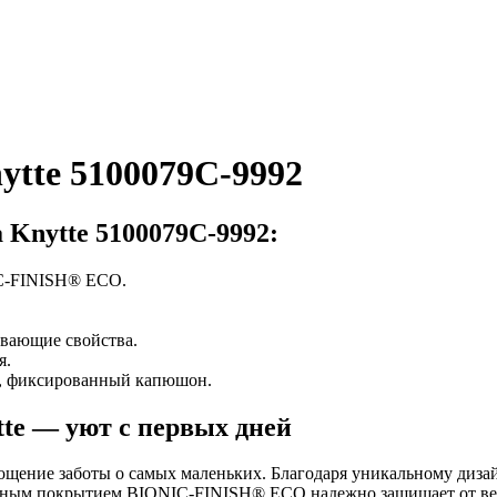
tte 5100079C-9992
Knytte 5100079C-9992:
IC-FINISH® ECO.
ивающие свойства.
я.
х, фиксированный капюшон.
te — уют с первых дней
щение заботы о самых маленьких. Благодаря уникальному диза
гичным покрытием BIONIC-FINISH® ECO надежно защищает от вет