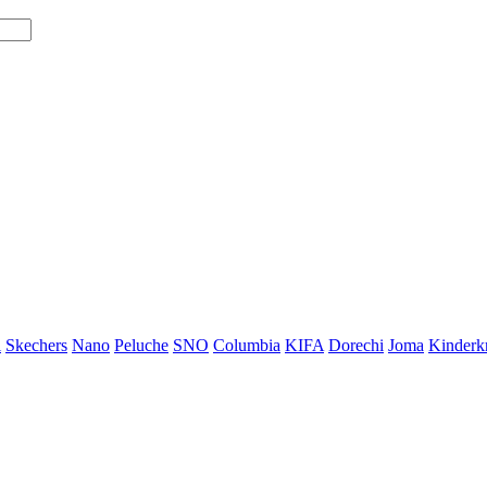
i
Skechers
Nano
Peluche
SNO
Columbia
KIFA
Dorechi
Joma
Kinderkr