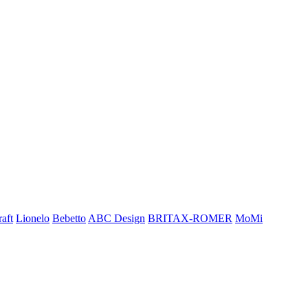
aft
Lionelo
Bebetto
ABC Design
BRITAX-ROMER
MoMi