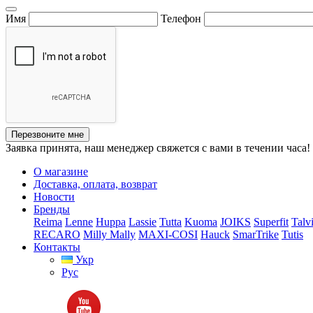
Имя
Телефон
Перезвоните мне
Заявка принята, наш менеджер свяжется с вами в течении часа!
О магазине
Доставка, оплата, возврат
Новости
Бренды
Reima
Lenne
Huppa
Lassie
Tutta
Kuoma
JOIKS
Superfit
Talv
RECARO
Milly Mally
MAXI-COSI
Hauck
SmarTrike
Tutis
Контакты
Укр
Рус