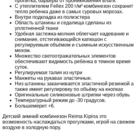
пропитка, барьеры от проникновения влаги.
С утеплителем Fellex 200 г/м² комбинезон сохранит
тепло ребенка даже в самых суровых морозах.
Внутри подкладка из полиэстера
Область штанины и седалища сделаны из
уплотненной ткани
Удобная застежка-молния облегчает надевание и
снимание, отстегивающийся капюшон с
регулируемым объёмом и съемным искусственным
мехом.
Множество светоотражательных элементов
обеспечивают видимость ребенка в темное время
суток.
Регулируемая талия из нутри
Манжеты на рукавах эластичные.
Низ штанины заканчивается эластичной резинкой а
также имеет регулировку по объёму на кнопках
Оригинальные силиконовые штрипки через обувь
Температурный режим до -30 градусов.
Большемерит +6.
Детский зимний комбинезон Reima Kipina это
возможность наслаждаться прогулками, игрой на свежем
воздухе в холодную пору.