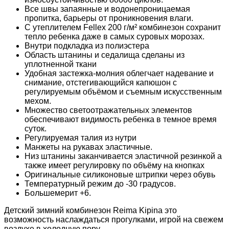
Все швы запаянные и водонепроницаемая
пропитка, барьеры от проникновения влаги.
С утеплителем Fellex 200 г/м² комбинезон сохранит
тепло ребенка даже в самых суровых морозах.
Внутри подкладка из полиэстера
Область штанины и седалища сделаны из
уплотненной ткани
Удобная застежка-молния облегчает надевание и
снимание, отстегивающийся капюшон с
регулируемым объёмом и съемным искусственным
мехом.
Множество светоотражательных элементов
обеспечивают видимость ребенка в темное время
суток.
Регулируемая талия из нутри
Манжеты на рукавах эластичные.
Низ штанины заканчивается эластичной резинкой а
также имеет регулировку по объёму на кнопках
Оригинальные силиконовые штрипки через обувь
Температурный режим до -30 градусов.
Большемерит +6.
Детский зимний комбинезон Reima Kipina это
возможность наслаждаться прогулками, игрой на свежем
воздухе в холодную пору.