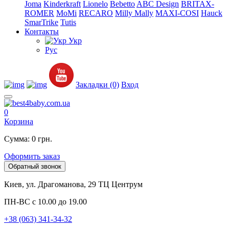
Joma
Kinderkraft
Lionelo
Bebetto
ABC Design
BRITAX-
ROMER
MoMi
RECARO
Milly Mally
MAXI-COSI
Hauck
SmarTrike
Tutis
Контакты
Укр
Рус
Закладки (0)
Вход
0
Корзина
Сумма: 0 грн.
Оформить заказ
Обратный звонок
Киев, ул. Драгоманова, 29 ТЦ Центрум
ПН-ВС с 10.00 до 19.00
+38 (063) 341-34-32