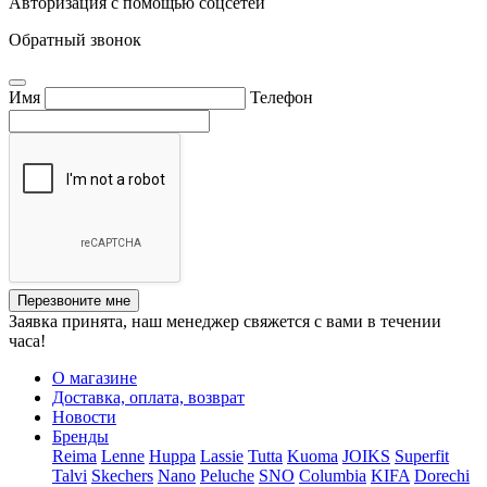
Авторизация с помощью соцсетей
Обратный звонок
Имя
Телефон
Перезвоните мне
Заявка принята, наш менеджер свяжется с вами в течении
часа!
О магазине
Доставка, оплата, возврат
Новости
Бренды
Reima
Lenne
Huppa
Lassie
Tutta
Kuoma
JOIKS
Superfit
Talvi
Skechers
Nano
Peluche
SNO
Columbia
KIFA
Dorechi