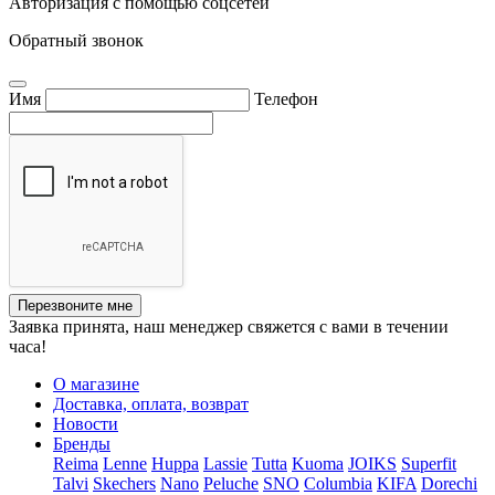
Авторизация с помощью соцсетей
Обратный звонок
Имя
Телефон
Перезвоните мне
Заявка принята, наш менеджер свяжется с вами в течении
часа!
О магазине
Доставка, оплата, возврат
Новости
Бренды
Reima
Lenne
Huppa
Lassie
Tutta
Kuoma
JOIKS
Superfit
Talvi
Skechers
Nano
Peluche
SNO
Columbia
KIFA
Dorechi