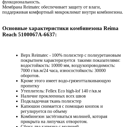
функциональность.
Мембрана Reimatec обеспечивает защиту от влаги,
поддерживая комфортный микроклимат внутри комбинезона.
Основные характеристики комбинезона Reima
Reach 5100067A-6637:
Верх Reimatec - 100% полиэстер с полиуретановым
покрытием характеризуется такими показателями:
водостойкость: 10000 мм, воздухопроводимость:
7000 г/кв.м/24 часа, износостойкость: 30000
оборотов.
Кроме этого имеет водо-грязеотталкивающую
пропитку
Утеплитель: Fellex Eco high-lof 140 г/кв.м
Наличие проклеенных всех швов
Подкладочная ткань полиэстер
Капюшон снимается с помощью кнопок и
регулируется по объему
Комбинезон застёгиваться молнией, которая
прикрыта на липучках отворотом.
Сбоку два кармана с молнией