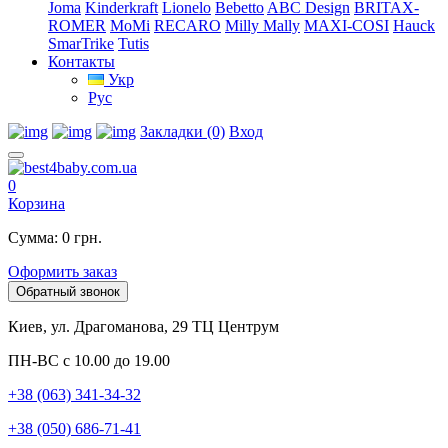
Joma
Kinderkraft
Lionelo
Bebetto
ABC Design
BRITAX-
ROMER
MoMi
RECARO
Milly Mally
MAXI-COSI
Hauck
SmarTrike
Tutis
Контакты
Укр
Рус
Закладки (0)
Вход
0
Корзина
Сумма: 0 грн.
Оформить заказ
Обратный звонок
Киев, ул. Драгоманова, 29 ТЦ Центрум
ПН-ВС с 10.00 до 19.00
+38 (063) 341-34-32
+38 (050) 686-71-41