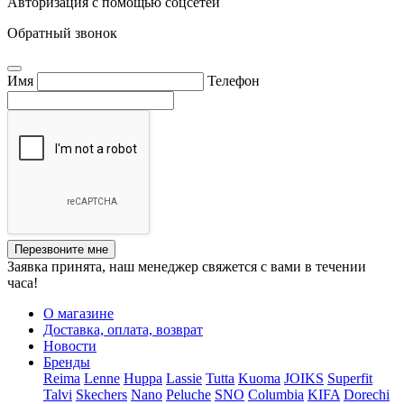
Авторизация с помощью соцсетей
Обратный звонок
Имя
Телефон
Перезвоните мне
Заявка принята, наш менеджер свяжется с вами в течении
часа!
О магазине
Доставка, оплата, возврат
Новости
Бренды
Reima
Lenne
Huppa
Lassie
Tutta
Kuoma
JOIKS
Superfit
Talvi
Skechers
Nano
Peluche
SNO
Columbia
KIFA
Dorechi