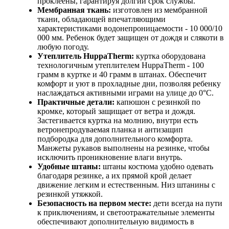
проклеены, гарантируя долгий срок службы.
Мембранная ткань:
изготовлен из мембранной
ткани, обладающей впечатляющими
характеристиками водонепроницаемости - 10 000/10
000 мм. Ребенок будет защищен от дождя и слякоти в
любую погоду.
Утеплитель HuppaTherm:
куртка оборудована
технологичным утеплителем HuppaTherm - 100
грамм в куртке и 40 грамм в штанах. Обеспечит
комфорт и уют в прохладные дни, позволяя ребенку
наслаждаться активными играми на улице до 0°C.
Практичные детали:
капюшон с резинкой по
кромке, который защищает от ветра и дождя.
Застегивается куртка на молнию, внутри есть
ветронепродуваемая планка и антизащип
подбородка для дополнительного комфорта.
Манжеты рукавов выполнены на резинке, чтобы
исключить проникновение влаги внутрь.
Удобные штаны:
штаны костюма удобно одевать
благодаря резинке, а их прямой крой делает
движение легким и естественным. Низ штанины с
резинкой утяжкой.
Безопасность на первом месте:
дети всегда на пути
к приключениям, и светоотражательные элементы
обеспечивают дополнительную видимость в