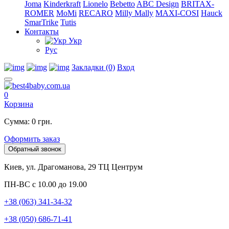
Joma
Kinderkraft
Lionelo
Bebetto
ABC Design
BRITAX-
ROMER
MoMi
RECARO
Milly Mally
MAXI-COSI
Hauck
SmarTrike
Tutis
Контакты
Укр
Рус
Закладки (0)
Вход
0
Корзина
Сумма: 0 грн.
Оформить заказ
Обратный звонок
Киев, ул. Драгоманова, 29 ТЦ Центрум
ПН-ВС с 10.00 до 19.00
+38 (063) 341-34-32
+38 (050) 686-71-41