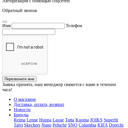
Авторизация с помощью соцсетей
Обратный звонок
Имя
Телефон
Перезвоните мне
Заявка принята, наш менеджер свяжется с вами в течении
часа!
О магазине
Доставка, оплата, возврат
Новости
Бренды
Reima
Lenne
Huppa
Lassie
Tutta
Kuoma
JOIKS
Superfit
Talvi
Skechers
Nano
Peluche
SNO
Columbia
KIFA
Dorechi