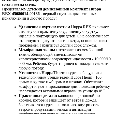
сезона весна-осень.
Представляем
детский демисезонный комплект Huppa
REX 45080014-90186
- верный спутник для активных
приключений в любую погоду!
Удлиненная куртка:
костюм Huppa REX включает
стильную и практичную удлиненную куртку,
идеально подходящую для детей. Она обеспечивает
отличную защиту от влаги и ветра, основные швы
проклеены, гарантируя долгий срок службы.
Мембранная ткань:
изготовлен из мембранной
ткани, обладающей впечатляющими
характеристиками водонепроницаемости - 10 000/10
000 мм. Ребенок будет защищен от дождя и слякоти в
любую погоду.
Утеплитель HuppaTherm:
куртка оборудована
технологичным утеплителем HuppaTherm - 100
грамм в куртке и 40 грамм в штанах. Обеспечит
комфорт и уют в прохладные дни, позволяя ребенку
наслаждаться активными играми на улице до 0°C.
Практичные детали:
капюшон с резинкой по
кромке, который защищает от ветра и дождя.
Застегивается куртка на молнию, внутри есть
ветронепродуваемая планка и антизащип
подбородка для дополнительного комфорта.