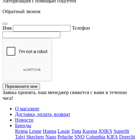
Авторизация с помощью соцсетей
Обратный звонок
Имя
Телефон
Перезвоните мне
Заявка принята, наш менеджер свяжется с вами в течении
часа!
О магазине
Доставка, оплата, возврат
Новости
Бренды
Reima
Lenne
Huppa
Lassie
Tutta
Kuoma
JOIKS
Superfit
Talvi
Skechers
Nano
Peluche
SNO
Columbia
KIFA
Dorechi