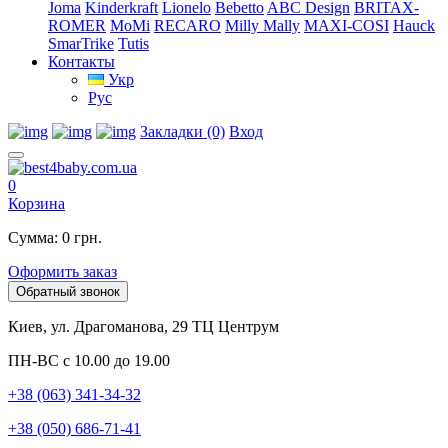
Joma
Kinderkraft
Lionelo
Bebetto
ABC Design
BRITAX-
ROMER
MoMi
RECARO
Milly Mally
MAXI-COSI
Hauck
SmarTrike
Tutis
Контакты
Укр
Рус
Закладки (0)
Вход
0
Корзина
Сумма: 0 грн.
Оформить заказ
Обратный звонок
Киев, ул. Драгоманова, 29 ТЦ Центрум
ПН-ВС с 10.00 до 19.00
+38 (063) 341-34-32
+38 (050) 686-71-41