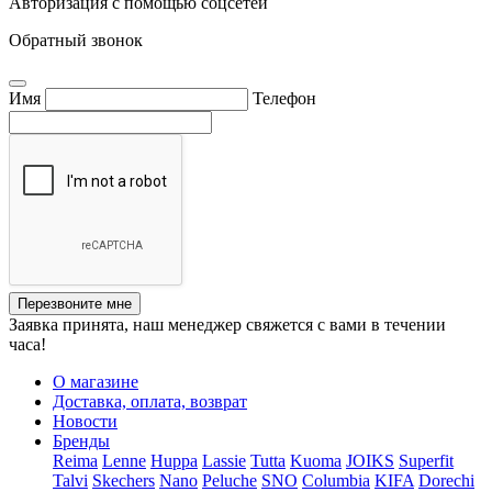
Авторизация с помощью соцсетей
Обратный звонок
Имя
Телефон
Перезвоните мне
Заявка принята, наш менеджер свяжется с вами в течении
часа!
О магазине
Доставка, оплата, возврат
Новости
Бренды
Reima
Lenne
Huppa
Lassie
Tutta
Kuoma
JOIKS
Superfit
Talvi
Skechers
Nano
Peluche
SNO
Columbia
KIFA
Dorechi