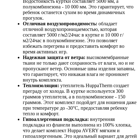
Водостойкость куртки составляет 5000 мм, а
полукомбинезона - 10 000 мм. Это гарантирует, что
ребенок останется сухим во время динамичных
прогулок.
Отличная воздухопроводимость:
обладает
отличной воздухопроницаемостью, которая
составляет 5000 г/м2/24час в куртке и 10 000 г/
м2/24час в полукомбинезоне. Это позволяет
избежать перегрева и предоставить комфорт во
время активных игр.
Надежная защита от ветра:
высокомембранные
ткани не только дают сохранность от влаги, но и не
пропускают ветер. Основные швы изделия запаяны,
что гарантирует, что никакая влага не проникнет
внутрь комплекта.
Теплоизоляция:
утеплитель HuppaTherm создает
преграду от холода. В куртке используется 300
граммов утеплителя, а в полукомбинезоне - 150
граммов. Этот комплект подойдет для ношения даже
при температуре до -30°C, предоставляя ребенку
тепло и комфорт.
Гипоаллергенная подкладка:
внутренняя
подкладка из фланели выполнена из 100% хлопка,
что делает комплект Huppa AVERY мягким и
гипоаллергенным. Это идеальный вариант для детей