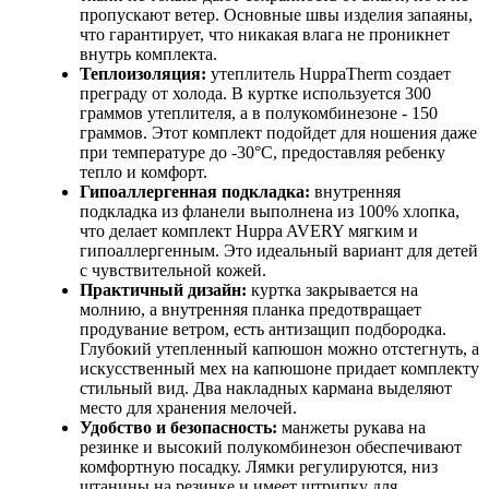
пропускают ветер. Основные швы изделия запаяны,
что гарантирует, что никакая влага не проникнет
внутрь комплекта.
Теплоизоляция:
утеплитель HuppaTherm создает
преграду от холода. В куртке используется 300
граммов утеплителя, а в полукомбинезоне - 150
граммов. Этот комплект подойдет для ношения даже
при температуре до -30°C, предоставляя ребенку
тепло и комфорт.
Гипоаллергенная подкладка:
внутренняя
подкладка из фланели выполнена из 100% хлопка,
что делает комплект Huppa AVERY мягким и
гипоаллергенным. Это идеальный вариант для детей
с чувствительной кожей.
Практичный дизайн:
куртка закрывается на
молнию, а внутренняя планка предотвращает
продувание ветром, есть антизащип подбородка.
Глубокий утепленный капюшон можно отстегнуть, а
искусственный мех на капюшоне придает комплекту
стильный вид. Два накладных кармана выделяют
место для хранения мелочей.
Удобство и безопасность:
манжеты рукава на
резинке и высокий полукомбинезон обеспечивают
комфортную посадку. Лямки регулируются, низ
штанины на резинке и имеет штрипку для