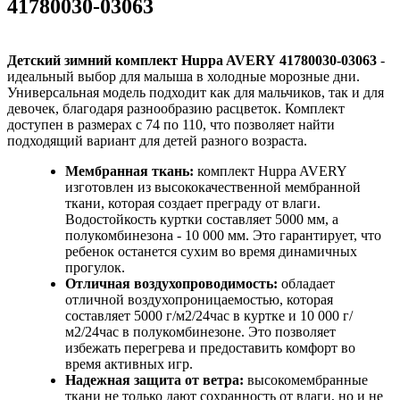
41780030-03063
Детский зимний комплект Huppa AVERY 41780030-03063
-
идеальный выбор для малыша в холодные морозные дни.
Универсальная модель подходит как для мальчиков, так и для
девочек, благодаря разнообразию расцветок. Комплект
доступен в размерах с 74 по 110, что позволяет найти
подходящий вариант для детей разного возраста.
Мембранная ткань:
комплект Huppa AVERY
изготовлен из высококачественной мембранной
ткани, которая создает преграду от влаги.
Водостойкость куртки составляет 5000 мм, а
полукомбинезона - 10 000 мм. Это гарантирует, что
ребенок останется сухим во время динамичных
прогулок.
Отличная воздухопроводимость:
обладает
отличной воздухопроницаемостью, которая
составляет 5000 г/м2/24час в куртке и 10 000 г/
м2/24час в полукомбинезоне. Это позволяет
избежать перегрева и предоставить комфорт во
время активных игр.
Надежная защита от ветра:
высокомембранные
ткани не только дают сохранность от влаги, но и не