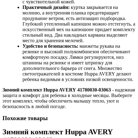
с чувствительной кожей.
Практичный дизайн:
куртка закрывается на
молнию, а внутренняя планка предотвращает
продувание ветром, есть антизащип подбородка.
Глубокий утепленный капюшон можно отстегнуть, а
искусственный мех на капюшоне придает комплекту
стильный вид. Два накладных кармана выделяют
место для хранения мелочей.
Удобство и безопасность:
манжеты рукава на
резинке и высокий полукомбинезон обеспечивают
комфортную посадку. Лямки регулируются, низ
штанины на резинке и имеет штрипку для
дополнительного барьера от снега. Множество
светоотражателей в костюме Huppa AVERY делают
ребенка видимым в условиях низкой освещенности.
Зимний комплект Huppa AVERY 41780030-03063
- надежная
защита и комфорт для ребенка в холодные месяцы. Выберите
этот комплект, чтобы обеспечить малышу тепло, уют и
безопасность в любой погоде.
Похожие товары
Зимний комплект Huppa AVERY