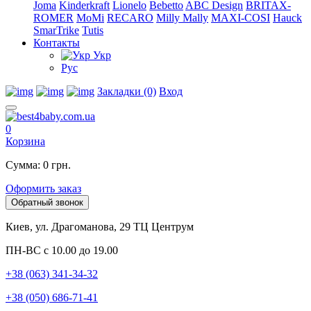
Joma
Kinderkraft
Lionelo
Bebetto
ABC Design
BRITAX-
ROMER
MoMi
RECARO
Milly Mally
MAXI-COSI
Hauck
SmarTrike
Tutis
Контакты
Укр
Рус
Закладки (0)
Вход
0
Корзина
Сумма: 0 грн.
Оформить заказ
Обратный звонок
Киев, ул. Драгоманова, 29 ТЦ Центрум
ПН-ВС с 10.00 до 19.00
+38 (063) 341-34-32
+38 (050) 686-71-41