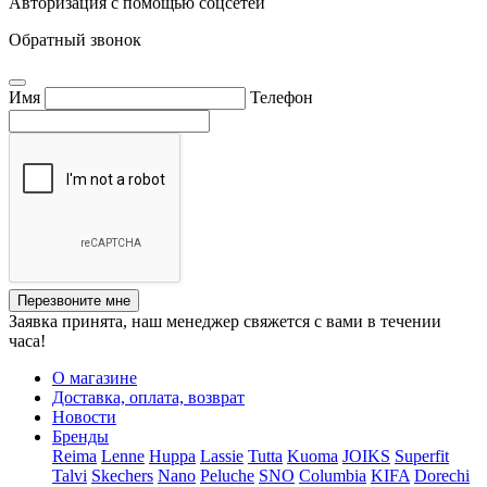
Авторизация с помощью соцсетей
Обратный звонок
Имя
Телефон
Перезвоните мне
Заявка принята, наш менеджер свяжется с вами в течении
часа!
О магазине
Доставка, оплата, возврат
Новости
Бренды
Reima
Lenne
Huppa
Lassie
Tutta
Kuoma
JOIKS
Superfit
Talvi
Skechers
Nano
Peluche
SNO
Columbia
KIFA
Dorechi