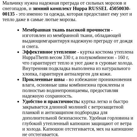
Мальчику нужна надежная преграда от сильных морозов и
снегопадов, и
зимний комплект Huppa RUSSEL 45050030-
00135
- это именно та одежда, которая предоставит ему уют и
тепло даже в самые лютые морозы.
Мембранная ткань высокой прочности
-
изготовлен из мембранной ткани, обладающей
выдающимгарантируя надежную преграду от дождя
и снега.
Эффективное утепление
- куртка костюма утеплена
HuppaTherm весом 330 г, а полукомбинезон - 160 г,
что гарантирует тепло и уют даже в суровые холода.
Внутренняя подкладка выполнена из натурального
хлопка, гарантируя антиалерген для кожи.
Проклеенные швы
- во избежание проникновения
влаги, основные швы комбинезона проклеены и
полностью водонепроницаемы, предоставляя
надежную сохранность.
Удобство и практичность:
куртка легко и быстро
закрывается длинной молнией с ветрозащитной
планкой и антизащипом подбородка для
дополнительной безопасности. Удобная горловина и
глубокий утепленный капюшон защищают от ветра
и холода. Капюшон отстегивается, мех на капюшоне
не отстегивается.