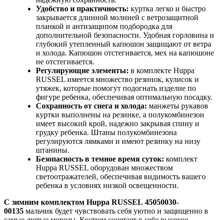
Удобство и практичность:
куртка легко и быстро
закрывается длинной молнией с ветрозащитной
планкой и антизащипом подбородка для
дополнительной безопасности. Удобная горловина и
глубокий утепленный капюшон защищают от ветра
и холода. Капюшон отстегивается, мех на капюшоне
не отстегивается.
Регулирующие элементы:
в комплекте Huppa
RUSSEL имеется множество резинок, кулисок и
утяжек, которые помогут подогнать изделие по
фигуре ребенка, обеспечивая оптимальную посадку.
Сохранность от снега и холода:
манжеты рукавов
куртки выполнены на резинке, а полукомбинезон
имеет высокий крой, надежно закрывая спину и
грудку ребенка. Штаны полукомбинезона
регулируются лямками и имеют резинку на низу
штанины.
Безопасность в темное время суток:
комплект
Huppa RUSSEL оборудован множеством
светоотражателей, обеспечивая видимость вашего
ребенка в условиях низкой освещенности.
С зимним комплектом Huppa RUSSEL 45050030-
00135
мальчик будет чувствовать себя уютно и защищенно в
самые лютые морозы. Костюм сочетает в себе высокое