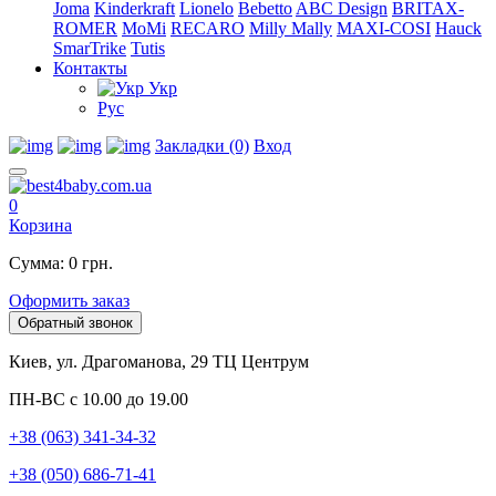
Joma
Kinderkraft
Lionelo
Bebetto
ABC Design
BRITAX-
ROMER
MoMi
RECARO
Milly Mally
MAXI-COSI
Hauck
SmarTrike
Tutis
Контакты
Укр
Рус
Закладки (0)
Вход
0
Корзина
Сумма: 0 грн.
Оформить заказ
Обратный звонок
Киев, ул. Драгоманова, 29 ТЦ Центрум
ПН-ВС с 10.00 до 19.00
+38 (063) 341-34-32
+38 (050) 686-71-41