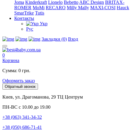
Joma
Kinderkraft
Lionelo
Bebetto
ABC Design
BRITAX-
ROMER
MoMi
RECARO
Milly Mally
MAXI-COSI
Hauck
SmarTrike
Tutis
Контакты
Укр
Рус
Закладки (0)
Вход
0
Корзина
Сумма: 0 грн.
Оформить заказ
Обратный звонок
Киев, ул. Драгоманова, 29 ТЦ Центрум
ПН-ВС с 10.00 до 19.00
+38 (063) 341-34-32
+38 (050) 686-71-41