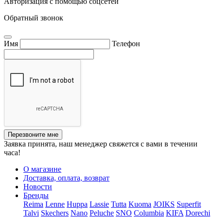
Авторизация с помощью соцсетей
Обратный звонок
Имя
Телефон
Перезвоните мне
Заявка принята, наш менеджер свяжется с вами в течении
часа!
О магазине
Доставка, оплата, возврат
Новости
Бренды
Reima
Lenne
Huppa
Lassie
Tutta
Kuoma
JOIKS
Superfit
Talvi
Skechers
Nano
Peluche
SNO
Columbia
KIFA
Dorechi