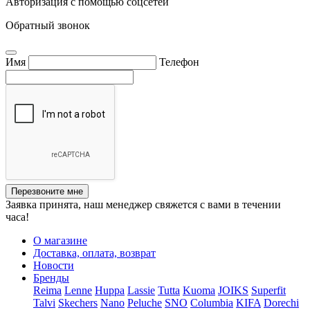
Авторизация с помощью соцсетей
Обратный звонок
Имя
Телефон
Перезвоните мне
Заявка принята, наш менеджер свяжется с вами в течении
часа!
О магазине
Доставка, оплата, возврат
Новости
Бренды
Reima
Lenne
Huppa
Lassie
Tutta
Kuoma
JOIKS
Superfit
Talvi
Skechers
Nano
Peluche
SNO
Columbia
KIFA
Dorechi