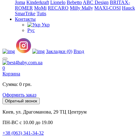
Joma
Kinderkraft
Lionelo
Bebetto
ABC Design
BRITAX-
ROMER
MoMi
RECARO
Milly Mally
MAXI-COSI
Hauck
SmarTrike
Tutis
Контакты
Укр
Рус
Закладки (0)
Вход
0
Корзина
Сумма: 0 грн.
Оформить заказ
Обратный звонок
Киев, ул. Драгоманова, 29 ТЦ Центрум
ПН-ВС с 10.00 до 19.00
+38 (063) 341-34-32