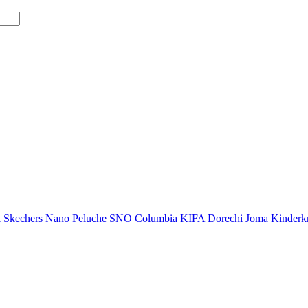
i
Skechers
Nano
Peluche
SNO
Columbia
KIFA
Dorechi
Joma
Kinderkr