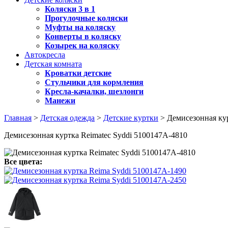
Коляски 3 в 1
Прогулочные коляски
Муфты на коляску
Конверты в коляску
Козырек на коляску
Автокресла
Детская комната
Кроватки детские
Стульчики для кормления
Кресла-качалки, шезлонги
Манежи
Главная
>
Детская одежда
>
Детские куртки
> Демисезонная ку
Демисезонная куртка Reimatec Syddi 5100147A-4810
Все цвета: