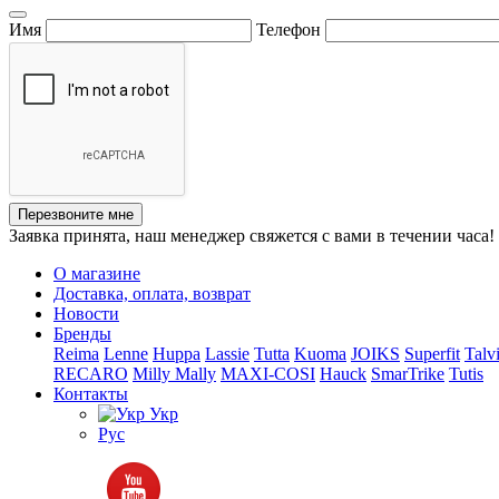
Имя
Телефон
Перезвоните мне
Заявка принята, наш менеджер свяжется с вами в течении часа!
О магазине
Доставка, оплата, возврат
Новости
Бренды
Reima
Lenne
Huppa
Lassie
Tutta
Kuoma
JOIKS
Superfit
Talv
RECARO
Milly Mally
MAXI-COSI
Hauck
SmarTrike
Tutis
Контакты
Укр
Рус