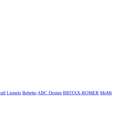
aft
Lionelo
Bebetto
ABC Design
BRITAX-ROMER
MoMi