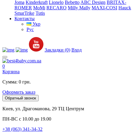
Joma
Kinderkraft
Lionelo
Bebetto
ABC Design
BRITAX-
ROMER
MoMi
RECARO
Milly Mally
MAXI-COSI
Hauck
SmarTrike
Tutis
Контакты
Укр
Рус
Закладки (0)
Вход
0
Корзина
Сумма: 0 грн.
Оформить заказ
Обратный звонок
Киев, ул. Драгоманова, 29 ТЦ Центрум
ПН-ВС с 10.00 до 19.00
+38 (063) 341-34-32