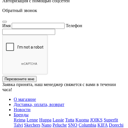
Авторизация с помощью соцсетей
Обратный звонок
Имя
Телефон
Перезвоните мне
Заявка принята, наш менеджер свяжется с вами в течении
часа!
О магазине
Доставка, оплата, возврат
Новости
Бренды
Reima
Lenne
Huppa
Lassie
Tutta
Kuoma
JOIKS
Superfit
Talvi
Skechers
Nano
Peluche
SNO
Columbia
KIFA
Dorechi