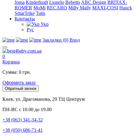
Joma
Kinderkraft
Lionelo
Bebetto
ABC Design
BRITAX-
ROMER
MoMi
RECARO
Milly Mally
MAXI-COSI
Hauck
SmarTrike
Tutis
Контакты
Укр
Рус
Закладки (0)
Вход
0
Корзина
Сумма: 0 грн.
Оформить заказ
Обратный звонок
Киев, ул. Драгоманова, 29 ТЦ Центрум
ПН-ВС с 10.00 до 19.00
+38 (063) 341-34-32
+38 (050) 686-71-41