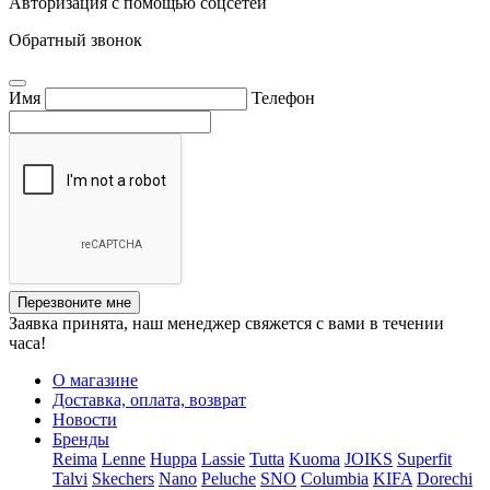
Авторизация с помощью соцсетей
Обратный звонок
Имя
Телефон
Перезвоните мне
Заявка принята, наш менеджер свяжется с вами в течении
часа!
О магазине
Доставка, оплата, возврат
Новости
Бренды
Reima
Lenne
Huppa
Lassie
Tutta
Kuoma
JOIKS
Superfit
Talvi
Skechers
Nano
Peluche
SNO
Columbia
KIFA
Dorechi