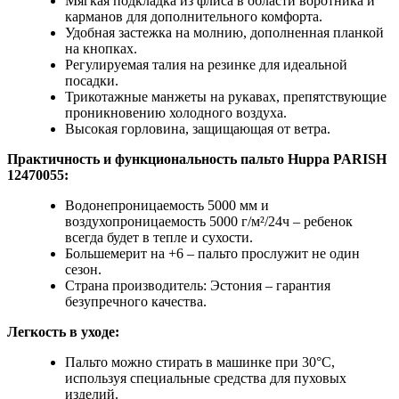
Мягкая подкладка из флиса в области воротника и
карманов для дополнительного комфорта.
Удобная застежка на молнию, дополненная планкой
на кнопках.
Регулируемая талия на резинке для идеальной
посадки.
Трикотажные манжеты на рукавах, препятствующие
проникновению холодного воздуха.
Высокая горловина, защищающая от ветра.
Практичность и функциональность пальто Huppa
PARISH
12470055:
Водонепроницаемость 5000 мм и
воздухопроницаемость 5000 г/м²/24ч – ребенок
всегда будет в тепле и сухости.
Большемерит на +6 – пальто прослужит не один
сезон.
Страна производитель: Эстония – гарантия
безупречного качества.
Легкость в уходе:
Пальто можно стирать в машинке при 30°C,
используя специальные средства для пуховых
изделий.