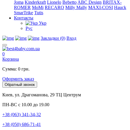
Joma
Kinderkraft
Lionelo
Bebetto
ABC Design
BRITAX-
ROMER
MoMi
RECARO
Milly Mally
MAXI-COSI
Hauck
SmarTrike
Tutis
Контакты
Укр
Рус
Закладки (0)
Вход
0
Корзина
Сумма: 0 грн.
Оформить заказ
Обратный звонок
Киев, ул. Драгоманова, 29 ТЦ Центрум
ПН-ВС с 10.00 до 19.00
+38 (063) 341-34-32
+38 (050) 686-71-41