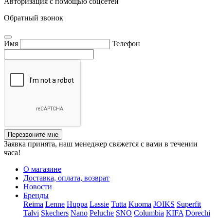
Авторизация с помощью соцсетей
Обратный звонок
Имя
Телефон
Перезвоните мне
Заявка принята, наш менеджер свяжется с вами в течении
часа!
О магазине
Доставка, оплата, возврат
Новости
Бренды
Reima
Lenne
Huppa
Lassie
Tutta
Kuoma
JOIKS
Superfit
Talvi
Skechers
Nano
Peluche
SNO
Columbia
KIFA
Dorechi