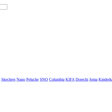
i
Skechers
Nano
Peluche
SNO
Columbia
KIFA
Dorechi
Joma
Kinderkr