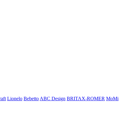
aft
Lionelo
Bebetto
ABC Design
BRITAX-ROMER
MoMi