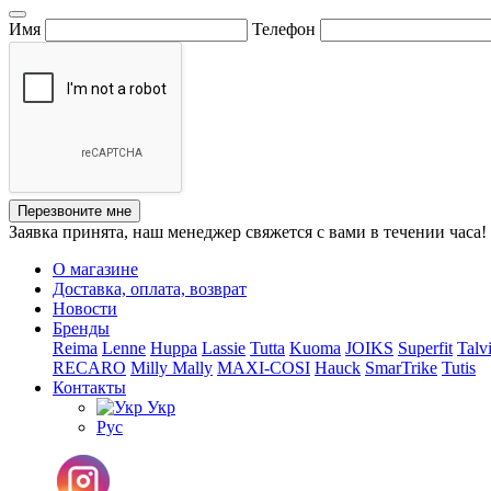
Имя
Телефон
Перезвоните мне
Заявка принята, наш менеджер свяжется с вами в течении часа!
О магазине
Доставка, оплата, возврат
Новости
Бренды
Reima
Lenne
Huppa
Lassie
Tutta
Kuoma
JOIKS
Superfit
Talv
RECARO
Milly Mally
MAXI-COSI
Hauck
SmarTrike
Tutis
Контакты
Укр
Рус