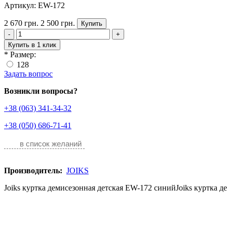
Артикул: EW-172
2 670 грн.
2 500 грн.
Купить
-
+
Купить в 1 клик
*
Размер:
128
Задать вопрос
Возникли вопросы?
+38 (063) 341-34-32
+38 (050) 686-71-41
в список желаний
Производитель:
JOIKS
Joiks куртка демисезонная детская EW-172 синийJoiks куртка д