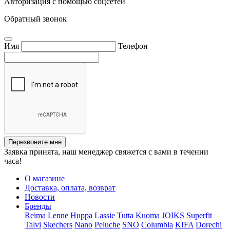
Авторизация с помощью соцсетей
Обратный звонок
Имя
Телефон
Перезвоните мне
Заявка принята, наш менеджер свяжется с вами в течении
часа!
О магазине
Доставка, оплата, возврат
Новости
Бренды
Reima
Lenne
Huppa
Lassie
Tutta
Kuoma
JOIKS
Superfit
Talvi
Skechers
Nano
Peluche
SNO
Columbia
KIFA
Dorechi