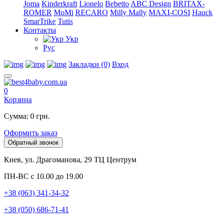
Joma
Kinderkraft
Lionelo
Bebetto
ABC Design
BRITAX-
ROMER
MoMi
RECARO
Milly Mally
MAXI-COSI
Hauck
SmarTrike
Tutis
Контакты
Укр
Рус
Закладки (0)
Вход
0
Корзина
Сумма: 0 грн.
Оформить заказ
Обратный звонок
Киев, ул. Драгоманова, 29 ТЦ Центрум
ПН-ВС с 10.00 до 19.00
+38 (063) 341-34-32
+38 (050) 686-71-41