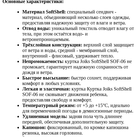
Основные характеристики:
Материал SoftShell:
специальный сендвич -
материал, объединяющий несколько слоев одежды,
предоставляя надежную защиту от влаги и ветра.
Отвод воды:
уникальный текстиль отводит влагу от
тела, при этом остаётся водо- и
ветронепроницаемым.
Трёхслойная конструкция:
верхний слой защищает
от ветра и воды, средний - мембранный слой,
внутренний - флисовый, удерживает тепло.
Непромокаемость:
куртка Joiks SoftShell SOF-06 не
промокает, гарантирует надежную сохранность от
дождя и ветра.
Быстрое высыхание:
быстро сохнет, поддерживая
комфорт в любых условиях.
Легкая и эластичная:
куртка Куртка Joiks SoftShell
SOF-06 не сковывает движения ребенка,
предоставляя свободу и комфорт.
Температурный режим:
от +5 до +15°C, идеально
для переменчивой погоды в демисезонные периоды.
Удлиненная модель:
задняя пола чуть длиннее
передней, обеспечивая дополнительную защиту.
Капюшон:
фиксированный, по кромке капюшона
резинка, высокая горловина.