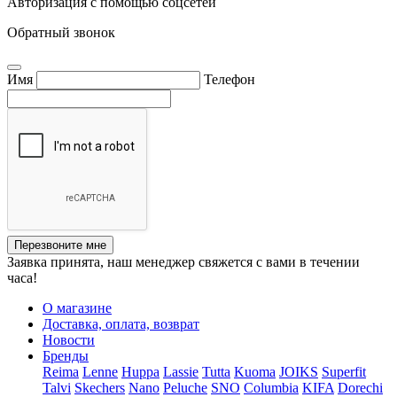
Авторизация с помощью соцсетей
Обратный звонок
Имя
Телефон
Перезвоните мне
Заявка принята, наш менеджер свяжется с вами в течении
часа!
О магазине
Доставка, оплата, возврат
Новости
Бренды
Reima
Lenne
Huppa
Lassie
Tutta
Kuoma
JOIKS
Superfit
Talvi
Skechers
Nano
Peluche
SNO
Columbia
KIFA
Dorechi