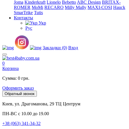
Joma
Kinderkraft
Lionelo
Bebetto
ABC Design
BRITAX-
ROMER
MoMi
RECARO
Milly Mally
MAXI-COSI
Hauck
SmarTrike
Tutis
Контакты
Укр
Рус
Закладки (0)
Вход
0
Корзина
Сумма: 0 грн.
Оформить заказ
Обратный звонок
Киев, ул. Драгоманова, 29 ТЦ Центрум
ПН-ВС с 10.00 до 19.00
+38 (063) 341-34-32