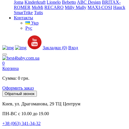
Joma
Kinderkraft
Lionelo
Bebetto
ABC Design
BRITAX-
ROMER
MoMi
RECARO
Milly Mally
MAXI-COSI
Hauck
SmarTrike
Tutis
Контакты
Укр
Рус
Закладки (0)
Вход
0
Корзина
Сумма: 0 грн.
Оформить заказ
Обратный звонок
Киев, ул. Драгоманова, 29 ТЦ Центрум
ПН-ВС с 10.00 до 19.00
+38 (063) 341-34-32