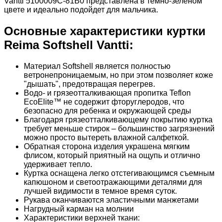
Vantti 5100009C-81B0 представлена ​​в темно-зеленом
цвете и идеально подойдет для мальчика.
Основные характеристики куртки
Reima Softshell Vantti:
Материал Softshell является полностью
ветронепроницаемым, но при этом позволяет коже
"дышать", предотвращая перегрев.
Водо- и грязеотталкивающая пропитка Teflon
EcoElite™ не содержит фторуглеродов, что
безопасно для ребенка и окружающей среды
Благодаря грязеотталкивающему покрытию куртка
требует меньше стирок – большинство загрязнений
можно просто вытереть влажной салфеткой.
Обратная сторона изделия украшена мягким
флисом, который приятный на ощупь и отлично
удерживает тепло.
Куртка оснащена легко отстегивающимся съемным
капюшоном и светоотражающими деталями для
лучшей видимости в темное время суток.
Рукава оканчиваются эластичными манжетами
Нагрудный карман на молнии
Характеристики верхней ткани: