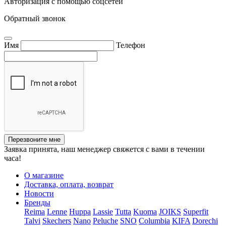
Авторизация с помощью соцсетей
Обратный звонок
Имя
Телефон
Перезвоните мне
Заявка принята, наш менеджер свяжется с вами в течении
часа!
О магазине
Доставка, оплата, возврат
Новости
Бренды
Reima
Lenne
Huppa
Lassie
Tutta
Kuoma
JOIKS
Superfit
Talvi
Skechers
Nano
Peluche
SNO
Columbia
KIFA
Dorechi