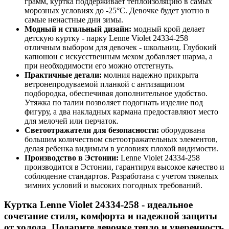
грамм, куртка поддерживает теплоизоляцию в самых
морозных условиях до -25°C. Девочке будет уютно в
самые ненастные дни зимы.
Модный и стильный дизайн:
модный крой делает
детскую куртку - парку Lenne Violet 24334-258
отличным выбором для девочек - школьниц. Глубокий
капюшон с искусственным мехом добавляет шарма, а
при необходимости его можно отстегнуть.
Практичные детали:
молния надежно прикрыта
ветронепродуваемой планкой с антизащипом
подбородка, обеспечивая дополнительное удобство.
Утяжка по талии позволяет подогнать изделие под
фигуру, а два накладных кармана предоставляют место
для мелочей или перчаток.
Светоотражатели для безопасности:
оборудована
большим количеством светоотражательных элементов,
делая ребенка видимым в условиях плохой видимости.
Производство в Эстонии:
Lenne Violet 24334-258
производится в Эстонии, гарантируя высокое качество и
соблюдение стандартов. Разработана с учетом тяжелых
зимних условий и высоких погодных требований.
Куртка Lenne Violet 24334-258
- идеальное
сочетание стиля, комфорта и надежной защиты
от холода. Подарите девочке тепло и уверенность