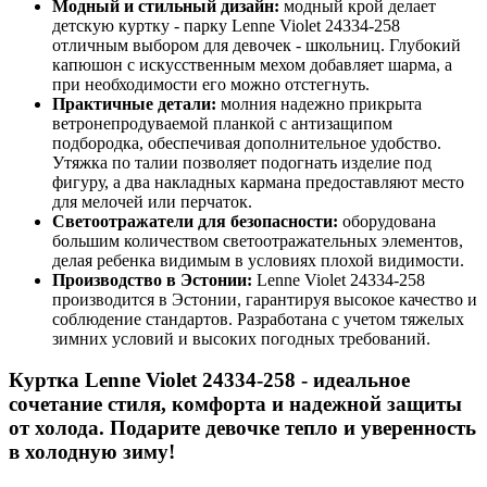
Модный и стильный дизайн:
модный крой делает
детскую куртку - парку Lenne Violet 24334-258
отличным выбором для девочек - школьниц. Глубокий
капюшон с искусственным мехом добавляет шарма, а
при необходимости его можно отстегнуть.
Практичные детали:
молния надежно прикрыта
ветронепродуваемой планкой с антизащипом
подбородка, обеспечивая дополнительное удобство.
Утяжка по талии позволяет подогнать изделие под
фигуру, а два накладных кармана предоставляют место
для мелочей или перчаток.
Светоотражатели для безопасности:
оборудована
большим количеством светоотражательных элементов,
делая ребенка видимым в условиях плохой видимости.
Производство в Эстонии:
Lenne Violet 24334-258
производится в Эстонии, гарантируя высокое качество и
соблюдение стандартов. Разработана с учетом тяжелых
зимних условий и высоких погодных требований.
Куртка Lenne Violet 24334-258
- идеальное
сочетание стиля, комфорта и надежной защиты
от холода. Подарите девочке тепло и уверенность
в холодную зиму!