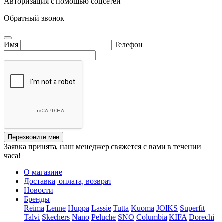
Авторизация с помощью соцсетей
Обратный звонок
Имя
Телефон
Перезвоните мне
Заявка принята, наш менеджер свяжется с вами в течении
часа!
О магазине
Доставка, оплата, возврат
Новости
Бренды
Reima
Lenne
Huppa
Lassie
Tutta
Kuoma
JOIKS
Superfit
Talvi
Skechers
Nano
Peluche
SNO
Columbia
KIFA
Dorechi