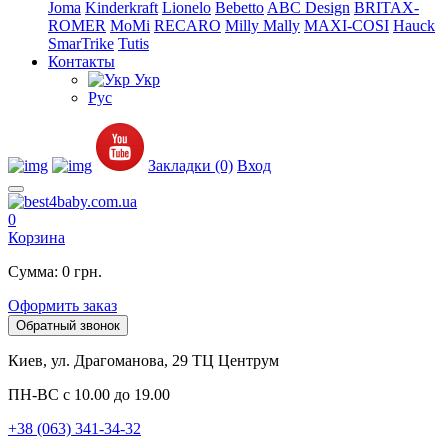
Joma
Kinderkraft
Lionelo
Bebetto
ABC Design
BRITAX-
ROMER
MoMi
RECARO
Milly Mally
MAXI-COSI
Hauck
SmarTrike
Tutis
Контакты
Укр
Рус
Закладки (0)
Вход
0
Корзина
Сумма: 0 грн.
Оформить заказ
Обратный звонок
Киев, ул. Драгоманова, 29 ТЦ Центрум
ПН-ВС с 10.00 до 19.00
+38 (063) 341-34-32