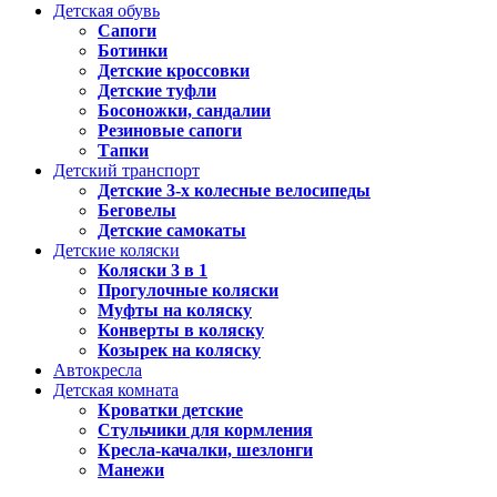
Детская обувь
Сапоги
Ботинки
Детские кроссовки
Детские туфли
Босоножки, сандалии
Резиновые сапоги
Тапки
Детский транспорт
Детские 3-х колесные велосипеды
Беговелы
Детские самокаты
Детские коляски
Коляски 3 в 1
Прогулочные коляски
Муфты на коляску
Конверты в коляску
Козырек на коляску
Автокресла
Детская комната
Кроватки детские
Стульчики для кормления
Кресла-качалки, шезлонги
Манежи