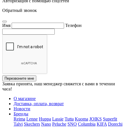
Авторизация с помощью соцсетей
Обратный звонок
Имя
Телефон
Перезвоните мне
Заявка принята, наш менеджер свяжется с вами в течении
часа!
О магазине
Доставка, оплата, возврат
Новости
Бренды
Reima
Lenne
Huppa
Lassie
Tutta
Kuoma
JOIKS
Superfit
Talvi
Skechers
Nano
Peluche
SNO
Columbia
KIFA
Dorechi