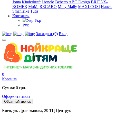
Joma
Kinderkraft
Lionelo
Bebetto
ABC Design
BRITAX-
ROMER
MoMi
RECARO
Milly Mally
MAXI-COSI
Hauck
SmarTrike
Tutis
Контакты
Укр
Рус
Закладки (0)
Вход
0
Корзина
Сумма: 0 грн.
Оформить заказ
Обратный звонок
Киев, ул. Драгоманова, 29 ТЦ Центрум