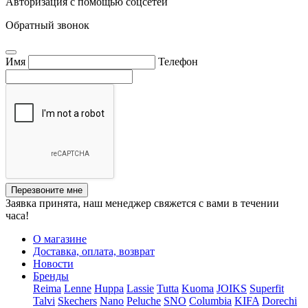
Авторизация с помощью соцсетей
Обратный звонок
Имя
Телефон
Перезвоните мне
Заявка принята, наш менеджер свяжется с вами в течении
часа!
О магазине
Доставка, оплата, возврат
Новости
Бренды
Reima
Lenne
Huppa
Lassie
Tutta
Kuoma
JOIKS
Superfit
Talvi
Skechers
Nano
Peluche
SNO
Columbia
KIFA
Dorechi