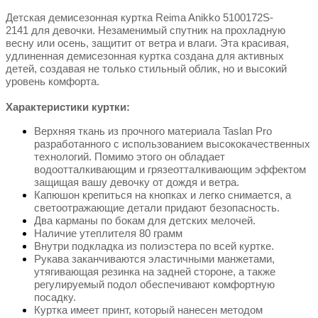
Детская демисезонная куртка Reima Anikko 5100172S-
2141 для девочки. Незаменимый спутник на прохладную
весну или осень, защитит от ветра и влаги. Эта красивая,
удлиненная демисезонная куртка создана для активных
детей, создавая не только стильный облик, но и высокий
уровень комфорта.
Характеристики куртки:
Верхняя ткань из прочного материала Taslan Pro
разработанного с использованием высококачественных
технологий. Помимо этого он обладает
водоотталкивающим и грязеотталкивающим эффектом
защищая вашу девочку от дождя и ветра.
Капюшон крепиться на кнопках и легко снимается, а
светоотражающие детали придают безопасность.
Два карманы по бокам для детских мелочей.
Наличие утеплителя 80 грамм
Внутри подкладка из полиэстера по всей куртке.
Рукава заканчиваются эластичными манжетами,
утягивающая резинка на задней стороне, а также
регулируемый подол обеспечивают комфортную
посадку.
Куртка имеет принт, который нанесен методом