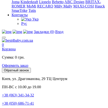
Joma
Kinderkraft
Lionelo
Bebetto
ABC Design
BRITAX-
ROMER
MoMi
RECARO
Milly Mally
MAXI-COSI
Hauck
SmarTrike
Tutis
Контакты
Укр
Рус
Закладки (0)
Вход
0
Корзина
Сумма: 0 грн.
Оформить заказ
Обратный звонок
Киев, ул. Драгоманова, 29 ТЦ Центрум
ПН-ВС с 10.00 до 19.00
+38 (063) 341-34-32
+38 (050) 686-71-41