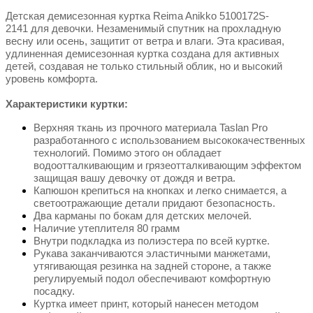
Детская демисезонная куртка Reima Anikko 5100172S-
2141 для девочки. Незаменимый спутник на прохладную
весну или осень, защитит от ветра и влаги. Эта красивая,
удлиненная демисезонная куртка создана для активных
детей, создавая не только стильный облик, но и высокий
уровень комфорта.
Характеристики куртки:
Верхняя ткань из прочного материала Taslan Pro
разработанного с использованием высококачественных
технологий. Помимо этого он обладает
водоотталкивающим и грязеотталкивающим эффектом
защищая вашу девочку от дождя и ветра.
Капюшон крепиться на кнопках и легко снимается, а
светоотражающие детали придают безопасность.
Два карманы по бокам для детских мелочей.
Наличие утеплителя 80 грамм
Внутри подкладка из полиэстера по всей куртке.
Рукава заканчиваются эластичными манжетами,
утягивающая резинка на задней стороне, а также
регулируемый подол обеспечивают комфортную
посадку.
Куртка имеет принт, который нанесен методом