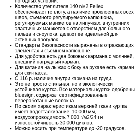
погодных условий.
Количество утеплителя 140 г/м2 Fellex
обеспечивает теплоту, а наличие проклеенных всех
швов, съемного регулируемого капюшона,
регулируемых манжетов на липучках, внутренних
эластичных манжетов с отверстием для большого
пальца и сноулока, делают ее идеальной для
активных прогулок.
Стандарты безопасности выражены в отражающих
элементах и съемном капюшоне.
Для удобства есть два боковых кармана с молнией,
внешний нагрудный карман.
Для катания на лыжах с боку на рукаве есть карман
для ски-пасса.
С 116 р. наличие внутри кармана на груди.
Это не просто стильная, но и экологически
устойчивая куртка. Все материалы куртки одобрены
bluesign, содержат сертифицированные
переработанные волокна.
По своим характеристикам верхней ткани куртка
имеет водотталкивание 10 000 мм,
воздухопроводимость 7 000 г/м2/24ч и
износостойчивость 30 000 циклов.
Можно носить при температуре до -20 градусов.