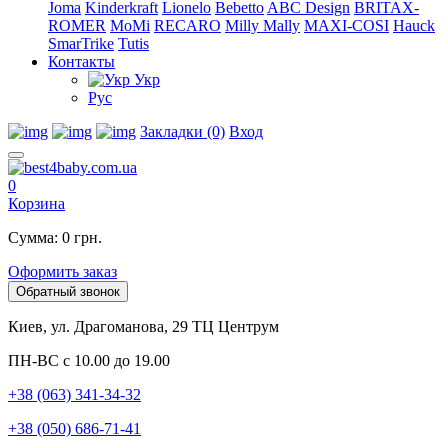
Joma
Kinderkraft
Lionelo
Bebetto
ABC Design
BRITAX-
ROMER
MoMi
RECARO
Milly Mally
MAXI-COSI
Hauck
SmarTrike
Tutis
Контакты
Укр
Рус
Закладки (0)
Вход
0
Корзина
Сумма: 0 грн.
Оформить заказ
Обратный звонок
Киев, ул. Драгоманова, 29 ТЦ Центрум
ПН-ВС с 10.00 до 19.00
+38 (063) 341-34-32
+38 (050) 686-71-41