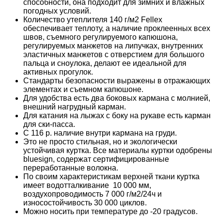
способности, она подходит для зимних и влажных
погодных условий.
Количество утеплителя 140 г/м2 Fellex
обеспечивает теплоту, а наличие проклеенных всех
швов, съемного регулируемого капюшона,
регулируемых манжетов на липучках, внутренних
эластичных манжетов с отверстием для большого
пальца и сноулока, делают ее идеальной для
активных прогулок.
Стандарты безопасности выражены в отражающих
элементах и съемном капюшоне.
Для удобства есть два боковых кармана с молнией,
внешний нагрудный карман.
Для катания на лыжах с боку на рукаве есть карман
для ски-пасса.
С 116 р. наличие внутри кармана на груди.
Это не просто стильная, но и экологически
устойчивая куртка. Все материалы куртки одобрены
bluesign, содержат сертифицированные
переработанные волокна.
По своим характеристикам верхней ткани куртка
имеет водотталкивание 10 000 мм,
воздухопроводимость 7 000 г/м2/24ч и
износостойчивость 30 000 циклов.
Можно носить при температуре до -20 градусов.