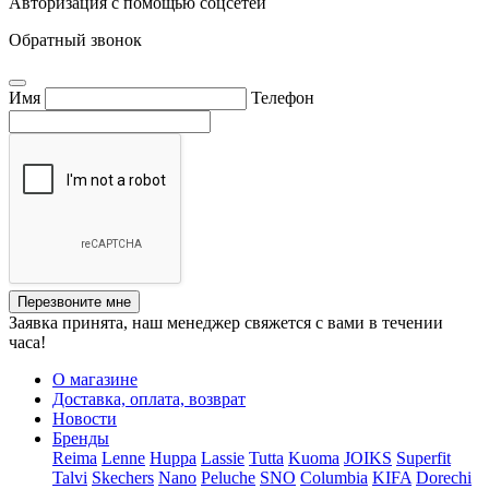
Авторизация с помощью соцсетей
Обратный звонок
Имя
Телефон
Перезвоните мне
Заявка принята, наш менеджер свяжется с вами в течении
часа!
О магазине
Доставка, оплата, возврат
Новости
Бренды
Reima
Lenne
Huppa
Lassie
Tutta
Kuoma
JOIKS
Superfit
Talvi
Skechers
Nano
Peluche
SNO
Columbia
KIFA
Dorechi