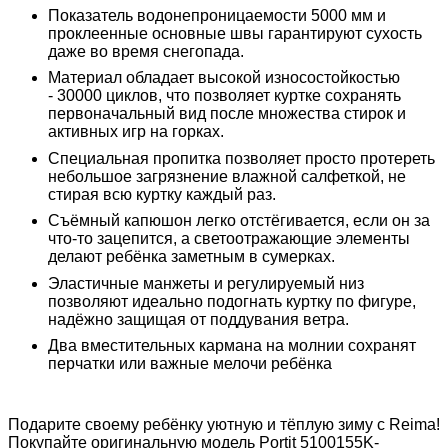
Показатель водонепроницаемости
5000 мм
и
проклеенные основные швы гарантируют сухость
даже во время снегопада.
Материал обладает высокой износостойкостью
-
30000 циклов
, что позволяет куртке сохранять
первоначальный вид после множества стирок и
активных игр на горках.
Специальная пропитка позволяет просто протереть
небольшое загрязнение влажной салфеткой, не
стирая всю куртку каждый раз.
Съёмный капюшон легко отстёгивается, если он за
что-то зацепится, а светоотражающие элементы
делают ребёнка заметным в сумерках.
Эластичные манжеты и регулируемый низ
позволяют идеально подогнать куртку по фигуре,
надёжно защищая от поддувания ветра.
Два вместительных кармана на молнии сохранят
перчатки или важные мелочи ребёнка
Подарите своему ребёнку уютную и тёплую зиму с
Reima
!
Покупайте оригинальную модель
Portit 5100155K-