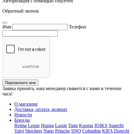
Авторизация с помощью соцсетей
Обратный звонок
Имя
Телефон
Перезвоните мне
Заявка принята, наш менеджер свяжется с вами в течении
часа!
О магазине
Доставка, оплата, возврат
Новости
Бренды
Reima
Lenne
Huppa
Lassie
Tutta
Kuoma
JOIKS
Superfit
Talvi
Skechers
Nano
Peluche
SNO
Columbia
KIFA
Dorechi