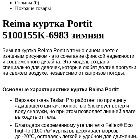
Отзывы (0)
Похожие товары
Reima куртка Portit
5100155K-6983 зимняя
Зимняя куртка
Reima Portit
в темно-синем цвете с
изящным рисунком - это сочетание финской надежности
и современного дизайна. Эта модель создана
специально для девочек, которые любят долгие прогулки
на свежем воздухе, независимо от капризов погоды.
Основные характеристики куртки Reima Portit:
Верхняя ткань
Taslan Pro
работает по принципу
«дышащего щита»: полностью блокирует ветер и
воду снаружи, но при этом позволяет лишней влаге
выходить от тела.
Благодаря современному утеплителю
Fellex® Eco
high-loft 160 г/м²
куртка выдерживает морозы
до
-20°C
, оставаясь лёгкой и удобной для движений.