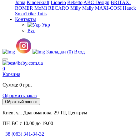
Joma
Kinderkraft
Lionelo
Bebetto
ABC Design
BRITAX-
ROMER
MoMi
RECARO
Milly Mally
MAXI-COSI
Hauck
SmarTrike
Tutis
Контакты
Укр
Рус
Закладки (0)
Вход
0
Корзина
Сумма: 0 грн.
Оформить заказ
Обратный звонок
Киев, ул. Драгоманова, 29 ТЦ Центрум
ПН-ВС с 10.00 до 19.00
+38 (063) 341-34-32