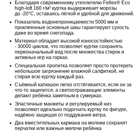
Благодаря современному утеплителю
Fellex® Eco
high-loft 160 г/м²
куртка выдерживает морозы
до
-20°C
, оставаясь лёгкой и удобной для движений.
Показатель водонепроницаемости
5000 мм
и
проклеенные основные швы гарантируют сухость
даже во время снегопада.
Материал обладает высокой износостойкостью
-
30000 циклов
, что позволяет куртке сохранять
первоначальный вид после множества стирок и
активных игр на горках.
Специальная пропитка позволяет просто протереть
небольшое загрязнение влажной салфеткой, не
стирая всю куртку каждый раз.
Съёмный капюшон легко отстёгивается, если он за
что-то зацепится, а светоотражающие элементы
делают ребёнка заметным в сумерках.
Эластичные манжеты и регулируемый низ
позволяют идеально подогнать куртку по фигуре,
надёжно защищая от поддувания ветра.
Два вместительных кармана на молнии сохранят
перчатки или важные мелочи ребёнка