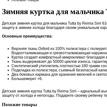
Зимняя куртка для мальчика T
Детская зимняя куртка для мальчика Tutta by Reima Sirri
защиту в зимние холода благодаря своим уникальным хар
Основные преимущества:
Верхняя ткань Oxford из 100% полиэстера с полиур
Водоотталкивающая и грязеотталкивающая наружная м
Куртка создает комфортный микроклимат благодаря в
Ткань выдерживает до 50000 циклов износа, гаранти
Синтетический утеплитель плотностью 180 грамм сохр
Подкладка из полиэстера, съемный безопасный капю
Два боковых кармана для хранения мелочей и светоо
Большемерит +6.
Детская зимняя куртка Tutta by Reima Sirri – идеальный
защиту от холода и непогоды. Подарите своему ребенку т
Похожие товары