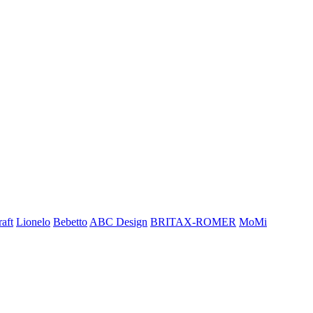
aft
Lionelo
Bebetto
ABC Design
BRITAX-ROMER
MoMi