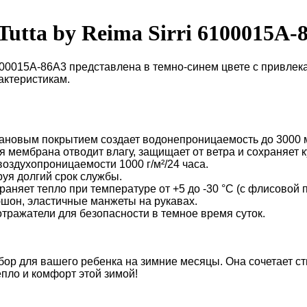
utta by Reima Sirri 6100015A-
 6100015A-86A3 представлена в темно-синем цвете с привле
актеристикам.
етановым покрытием создает водонепроницаемость до 3000 
ембрана отводит влагу, защищает от ветра и сохраняет ку
оздухопроницаемости 1000 г/м²/24 часа.
руя долгий срок службы.
аняет тепло при температуре от +5 до -30 °C (с флисовой 
шон, эластичные манжеты на рукавах.
тражатели для безопасности в темное время суток.
 выбор для вашего ребенка на зимние месяцы. Она сочетает
епло и комфорт этой зимой!