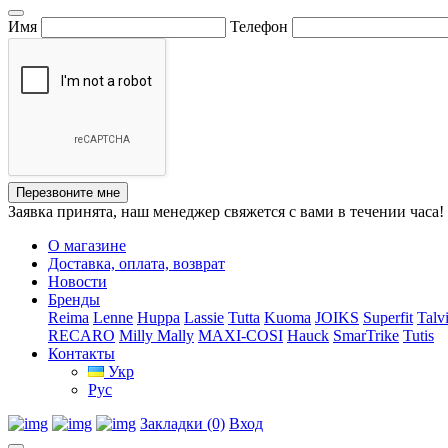
Имя
Телефон
Перезвоните мне
Заявка принята, наш менеджер свяжется с вами в течении часа!
О магазине
Доставка, оплата, возврат
Новости
Бренды
Reima
Lenne
Huppa
Lassie
Tutta
Kuoma
JOIKS
Superfit
Talv
RECARO
Milly Mally
MAXI-COSI
Hauck
SmarTrike
Tutis
Контакты
Укр
Рус
Закладки (0)
Вход