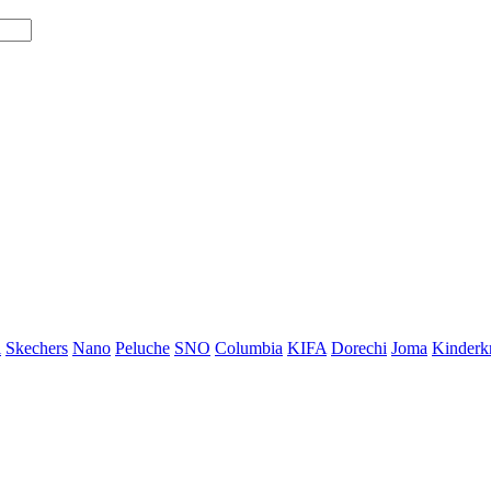
i
Skechers
Nano
Peluche
SNO
Columbia
KIFA
Dorechi
Joma
Kinderkr