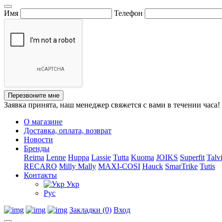
Имя
Телефон
Перезвоните мне
Заявка принята, наш менеджер свяжется с вами в течении часа!
О магазине
Доставка, оплата, возврат
Новости
Бренды
Reima
Lenne
Huppa
Lassie
Tutta
Kuoma
JOIKS
Superfit
Talv
RECARO
Milly Mally
MAXI-COSI
Hauck
SmarTrike
Tutis
Контакты
Укр
Рус
Закладки (0)
Вход