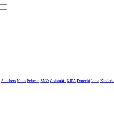
i
Skechers
Nano
Peluche
SNO
Columbia
KIFA
Dorechi
Joma
Kinderkr