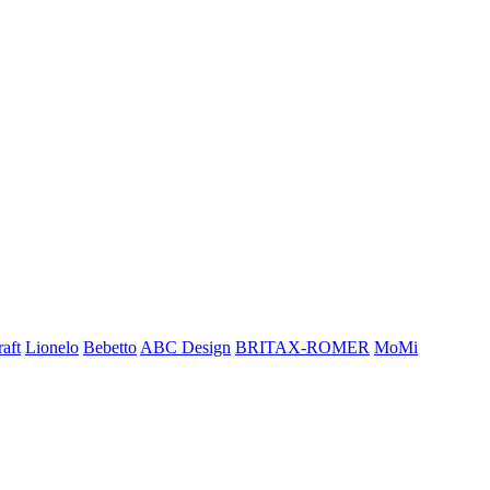
aft
Lionelo
Bebetto
ABC Design
BRITAX-ROMER
MoMi