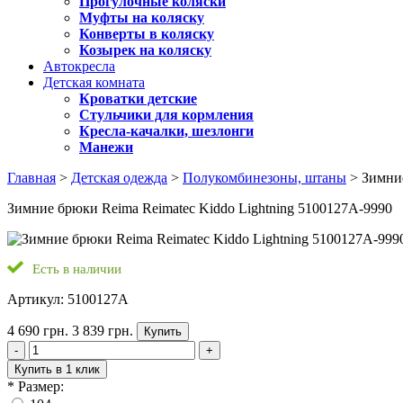
Прогулочные коляски
Муфты на коляску
Конверты в коляску
Козырек на коляску
Автокресла
Детская комната
Кроватки детские
Стульчики для кормления
Кресла-качалки, шезлонги
Манежи
Главная
>
Детская одежда
>
Полукомбинезоны, штаны
> Зимние
Зимние брюки Reima Reimatec Kiddo Lightning 5100127A-9990
Есть в наличии
Артикул: 5100127A
4 690 грн.
3 839 грн.
Купить
-
+
Купить в 1 клик
*
Размер: