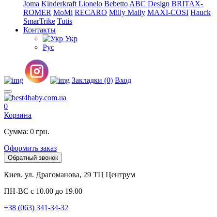
Joma
Kinderkraft
Lionelo
Bebetto
ABC Design
BRITAX-
ROMER
MoMi
RECARO
Milly Mally
MAXI-COSI
Hauck
SmarTrike
Tutis
Контакты
Укр
Рус
Закладки (0)
Вход
0
Корзина
Сумма: 0 грн.
Оформить заказ
Обратный звонок
Киев, ул. Драгоманова, 29 ТЦ Центрум
ПН-ВС с 10.00 до 19.00
+38 (063) 341-34-32