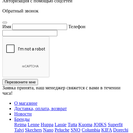
Авторизация с помощью соцсетей
Обратный звонок
Имя
Телефон
Перезвоните мне
Заявка принята, наш менеджер свяжется с вами в течении
часа!
О магазине
Доставка, оплата, возврат
Новости
Бренды
Reima
Lenne
Huppa
Lassie
Tutta
Kuoma
JOIKS
Superfit
Talvi
Skechers
Nano
Peluche
SNO
Columbia
KIFA
Dorechi