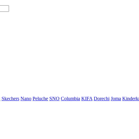
i
Skechers
Nano
Peluche
SNO
Columbia
KIFA
Dorechi
Joma
Kinderkr