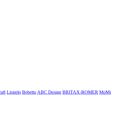
aft
Lionelo
Bebetto
ABC Design
BRITAX-ROMER
MoMi