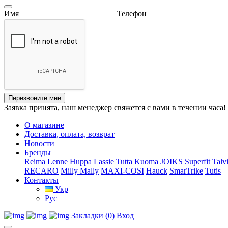
Имя
Телефон
Перезвоните мне
Заявка принята, наш менеджер свяжется с вами в течении часа!
О магазине
Доставка, оплата, возврат
Новости
Бренды
Reima
Lenne
Huppa
Lassie
Tutta
Kuoma
JOIKS
Superfit
Talv
RECARO
Milly Mally
MAXI-COSI
Hauck
SmarTrike
Tutis
Контакты
Укр
Рус
Закладки (0)
Вход