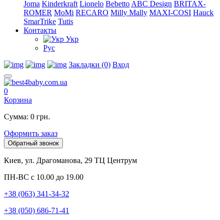
Joma
Kinderkraft
Lionelo
Bebetto
ABC Design
BRITAX-
ROMER
MoMi
RECARO
Milly Mally
MAXI-COSI
Hauck
SmarTrike
Tutis
Контакты
Укр
Рус
Закладки (0)
Вход
0
Корзина
Сумма: 0 грн.
Оформить заказ
Обратный звонок
Киев, ул. Драгоманова, 29 ТЦ Центрум
ПН-ВС с 10.00 до 19.00
+38 (063) 341-34-32
+38 (050) 686-71-41