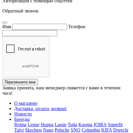
Авторизация с помощью соцсетей
Обратный звонок
Имя
Телефон
Перезвоните мне
Заявка принята, наш менеджер свяжется с вами в течении
часа!
О магазине
Доставка, оплата, возврат
Новости
Бренды
Reima
Lenne
Huppa
Lassie
Tutta
Kuoma
JOIKS
Superfit
Talvi
Skechers
Nano
Peluche
SNO
Columbia
KIFA
Dorechi