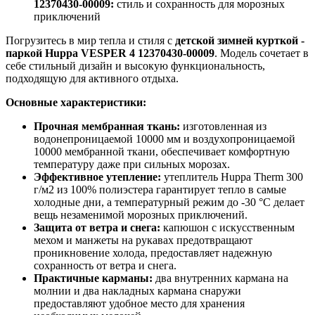
12370430-00009:
cтиль и сохранность для морозных
приключений
Погрузитесь в мир тепла и стиля с
детской зимней курткой -
паркой Huppa VESPER 4 12370430-00009
. Модель сочетает в
себе стильный дизайн и высокую функциональность,
подходящую для активного отдыха.
Основные характеристики:
Прочная мембранная ткань:
изготовленная из
водонепроницаемой 10000 мм и воздухопроницаемой
10000 мембранной ткани, обеспечивает комфортную
температуру даже при сильных морозах.
Эффективное утепление:
утеплитель Huppa Therm 300
г/м2 из 100% полиэстера гарантирует тепло в самые
холодные дни, а температурный режим до -30 °C делает
вещь незаменимой морозных приключений.
Защита от ветра и снега:
капюшон с искусственным
мехом и манжеты на рукавах предотвращают
проникновение холода, предоставляет надежную
сохранность от ветра и снега.
Практичные карманы:
два внутренних кармана на
молнии и два накладных кармана снаружи
предоставляют удобное место для хранения