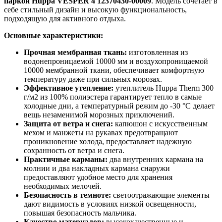
паркой Huppa VESPER 4 12370430-00009
. Модель сочетает в
себе стильный дизайн и высокую функциональность,
подходящую для активного отдыха.
Основные характеристики:
Прочная мембранная ткань:
изготовленная из
водонепроницаемой 10000 мм и воздухопроницаемой
10000 мембранной ткани, обеспечивает комфортную
температуру даже при сильных морозах.
Эффективное утепление:
утеплитель Huppa Therm 300
г/м2 из 100% полиэстера гарантирует тепло в самые
холодные дни, а температурный режим до -30 °C делает
вещь незаменимой морозных приключений.
Защита от ветра и снега:
капюшон с искусственным
мехом и манжеты на рукавах предотвращают
проникновение холода, предоставляет надежную
сохранность от ветра и снега.
Практичные карманы:
два внутренних кармана на
молнии и два накладных кармана снаружи
предоставляют удобное место для хранения
необходимых мелочей.
Безопасность в темноте:
светоотражающие элементы
дают видимость в условиях низкой освещенности,
повышая безопасность мальчика.
Качество материалов:
высококачественные и