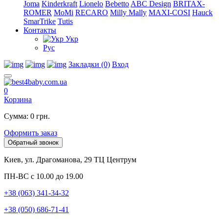
Joma
Kinderkraft
Lionelo
Bebetto
ABC Design
BRITAX-
ROMER
MoMi
RECARO
Milly Mally
MAXI-COSI
Hauck
SmarTrike
Tutis
Контакты
Укр
Рус
Закладки (0)
Вход
0
Корзина
Сумма: 0 грн.
Оформить заказ
Обратный звонок
Киев, ул. Драгоманова, 29 ТЦ Центрум
ПН-ВС с 10.00 до 19.00
+38 (063) 341-34-32
+38 (050) 686-71-41