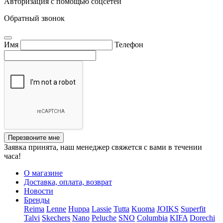
Авторизация с помощью соцсетей
Обратный звонок
Имя
Телефон
Перезвоните мне
Заявка принята, наш менеджер свяжется с вами в течении
часа!
О магазине
Доставка, оплата, возврат
Новости
Бренды
Reima
Lenne
Huppa
Lassie
Tutta
Kuoma
JOIKS
Superfit
Talvi
Skechers
Nano
Peluche
SNO
Columbia
KIFA
Dorechi