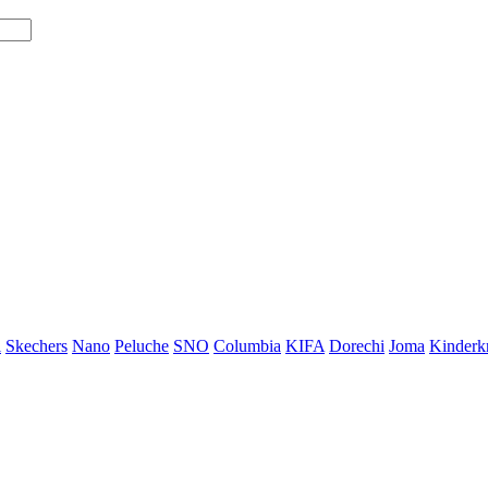
i
Skechers
Nano
Peluche
SNO
Columbia
KIFA
Dorechi
Joma
Kinderkr