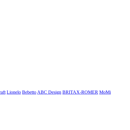
aft
Lionelo
Bebetto
ABC Design
BRITAX-ROMER
MoMi