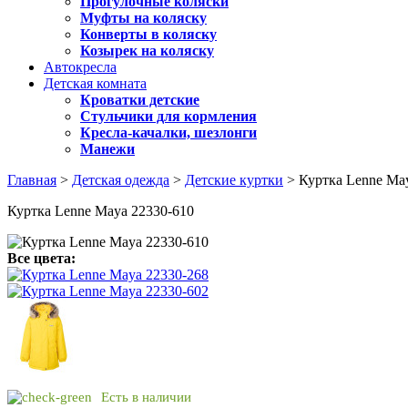
Прогулочные коляски
Муфты на коляску
Конверты в коляску
Козырек на коляску
Автокресла
Детская комната
Кроватки детские
Стульчики для кормления
Кресла-качалки, шезлонги
Манежи
Главная
>
Детская одежда
>
Детские куртки
> Куртка Lenne Ma
Куртка Lenne Maya 22330-610
Все цвета:
Есть в наличии