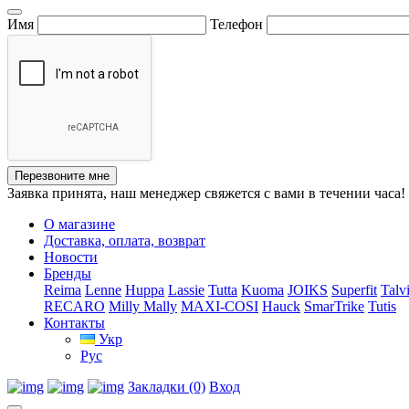
Имя
Телефон
Перезвоните мне
Заявка принята, наш менеджер свяжется с вами в течении часа!
О магазине
Доставка, оплата, возврат
Новости
Бренды
Reima
Lenne
Huppa
Lassie
Tutta
Kuoma
JOIKS
Superfit
Talv
RECARO
Milly Mally
MAXI-COSI
Hauck
SmarTrike
Tutis
Контакты
Укр
Рус
Закладки (0)
Вход