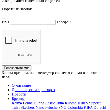
Авторизация с помощью соцсетей
Обратный звонок
Имя
Телефон
Перезвоните мне
Заявка принята, наш менеджер свяжется с вами в течении
часа!
О магазине
Доставка, оплата, возврат
Новости
Бренды
Reima
Lenne
Huppa
Lassie
Tutta
Kuoma
JOIKS
Superfit
Talvi
Skechers
Nano
Peluche
SNO
Columbia
KIFA
Dorechi