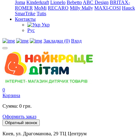
Joma
Kinderkraft
Lionelo
Bebetto
ABC Design
BRITAX-
ROMER
MoMi
RECARO
Milly Mally
MAXI-COSI
Hauck
SmarTrike
Tutis
Контакты
Укр
Рус
Закладки (0)
Вход
0
Корзина
Сумма: 0 грн.
Оформить заказ
Обратный звонок
Киев, ул. Драгоманова, 29 ТЦ Центрум