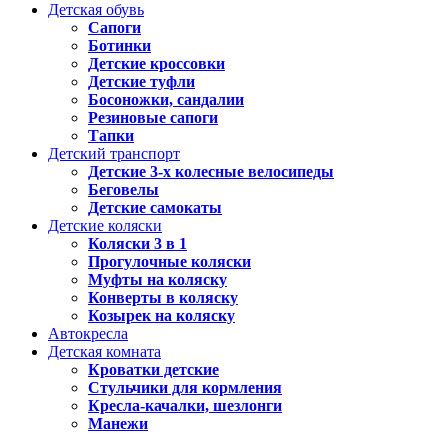
Детская обувь
Сапоги
Ботинки
Детские кроссовки
Детские туфли
Босоножки, сандалии
Резиновые сапоги
Тапки
Детский транспорт
Детские 3-х колесные велосипеды
Беговелы
Детские самокаты
Детские коляски
Коляски 3 в 1
Прогулочные коляски
Муфты на коляску
Конверты в коляску
Козырек на коляску
Автокресла
Детская комната
Кроватки детские
Стульчики для кормления
Кресла-качалки, шезлонги
Манежи