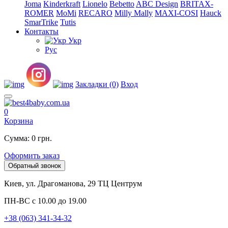
Joma
Kinderkraft
Lionelo
Bebetto
ABC Design
BRITAX-
ROMER
MoMi
RECARO
Milly Mally
MAXI-COSI
Hauck
SmarTrike
Tutis
Контакты
Укр
Рус
Закладки (0)
Вход
0
Корзина
Сумма: 0 грн.
Оформить заказ
Обратный звонок
Киев, ул. Драгоманова, 29 ТЦ Центрум
ПН-ВС с 10.00 до 19.00
+38 (063) 341-34-32