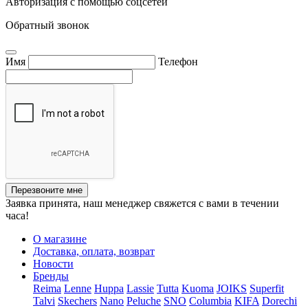
Авторизация с помощью соцсетей
Обратный звонок
Имя
Телефон
Перезвоните мне
Заявка принята, наш менеджер свяжется с вами в течении
часа!
О магазине
Доставка, оплата, возврат
Новости
Бренды
Reima
Lenne
Huppa
Lassie
Tutta
Kuoma
JOIKS
Superfit
Talvi
Skechers
Nano
Peluche
SNO
Columbia
KIFA
Dorechi