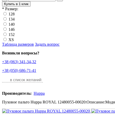
Купить в 1 клик
*
Размер:
128
134
140
146
152
XS
Таблица размеров
Задать вопрос
Возникли вопросы?
+38 (063) 341-34-32
+38 (050) 686-71-41
в список желаний
Производитель:
Huppa
Пуховое пальто Huppa ROYAL 12480055-00020:Описание:Модное