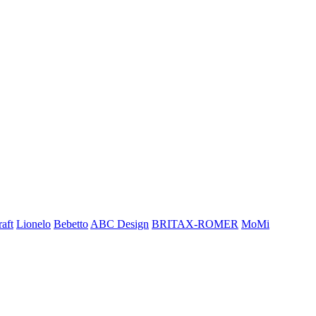
aft
Lionelo
Bebetto
ABC Design
BRITAX-ROMER
MoMi