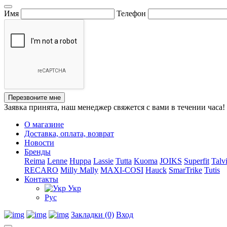
Имя
Телефон
Перезвоните мне
Заявка принята, наш менеджер свяжется с вами в течении часа!
О магазине
Доставка, оплата, возврат
Новости
Бренды
Reima
Lenne
Huppa
Lassie
Tutta
Kuoma
JOIKS
Superfit
Talv
RECARO
Milly Mally
MAXI-COSI
Hauck
SmarTrike
Tutis
Контакты
Укр
Рус
Закладки (0)
Вход