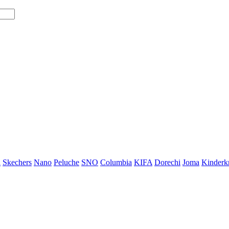
i
Skechers
Nano
Peluche
SNO
Columbia
KIFA
Dorechi
Joma
Kinderkr