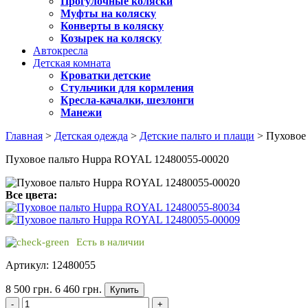
Прогулочные коляски
Муфты на коляску
Конверты в коляску
Козырек на коляску
Автокресла
Детская комната
Кроватки детские
Стульчики для кормления
Кресла-качалки, шезлонги
Манежи
Главная
>
Детская одежда
>
Детские пальто и плащи
> Пуховое
Пуховое пальто Huppa ROYAL 12480055-00020
Все цвета:
Есть в наличии
Артикул: 12480055
8 500 грн.
6 460 грн.
Купить
-
+