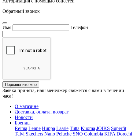
Авторизация с помощью соцсетей
Обратный звонок
Имя
Телефон
Перезвоните мне
Заявка принята, наш менеджер свяжется с вами в течении
часа!
О магазине
Доставка, оплата, возврат
Новости
Бренды
Reima
Lenne
Huppa
Lassie
Tutta
Kuoma
JOIKS
Superfit
Talvi
Skechers
Nano
Peluche
SNO
Columbia
KIFA
Dorechi