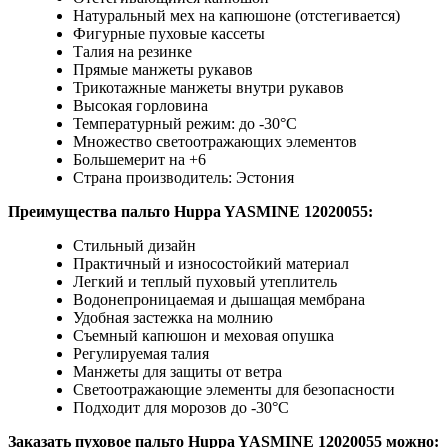
Натуральный мех на капюшоне (отстегивается)
Фигурные пуховые кассеты
Талия на резинке
Прямые манжеты рукавов
Трикотажные манжеты внутри рукавов
Высокая горловина
Температурный режим: до -30°C
Множество светоотражающих элементов
Большемерит на +6
Страна производитель: Эстония
Преимущества
пальто Huppa YASMINE 12020055:
Стильный дизайн
Практичный и износостойкий материал
Легкий и теплый пуховый утеплитель
Водонепроницаемая и дышащая мембрана
Удобная застежка на молнию
Съемный капюшон и меховая опушка
Регулируемая талия
Манжеты для защиты от ветра
Светоотражающие элементы для безопасности
Подходит для морозов до -30°C
Заказать пуховое пальто Huppa YASMINE 12020055
можно: