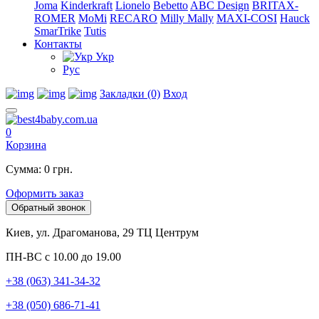
Joma
Kinderkraft
Lionelo
Bebetto
ABC Design
BRITAX-
ROMER
MoMi
RECARO
Milly Mally
MAXI-COSI
Hauck
SmarTrike
Tutis
Контакты
Укр
Рус
Закладки (0)
Вход
0
Корзина
Сумма: 0 грн.
Оформить заказ
Обратный звонок
Киев, ул. Драгоманова, 29 ТЦ Центрум
ПН-ВС с 10.00 до 19.00
+38 (063) 341-34-32
+38 (050) 686-71-41