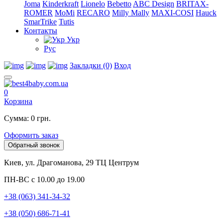
Joma
Kinderkraft
Lionelo
Bebetto
ABC Design
BRITAX-
ROMER
MoMi
RECARO
Milly Mally
MAXI-COSI
Hauck
SmarTrike
Tutis
Контакты
Укр
Рус
Закладки (0)
Вход
0
Корзина
Сумма: 0 грн.
Оформить заказ
Обратный звонок
Киев, ул. Драгоманова, 29 ТЦ Центрум
ПН-ВС с 10.00 до 19.00
+38 (063) 341-34-32
+38 (050) 686-71-41