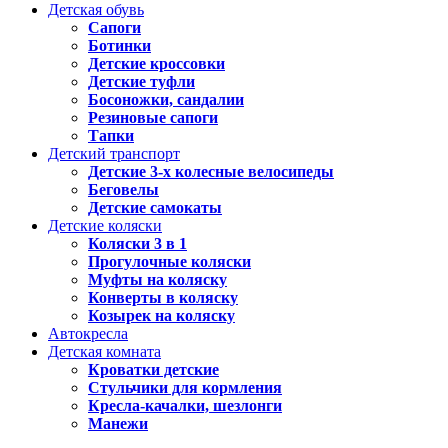
Детская обувь
Сапоги
Ботинки
Детские кроссовки
Детские туфли
Босоножки, сандалии
Резиновые сапоги
Тапки
Детский транспорт
Детские 3-х колесные велосипеды
Беговелы
Детские самокаты
Детские коляски
Коляски 3 в 1
Прогулочные коляски
Муфты на коляску
Конверты в коляску
Козырек на коляску
Автокресла
Детская комната
Кроватки детские
Стульчики для кормления
Кресла-качалки, шезлонги
Манежи