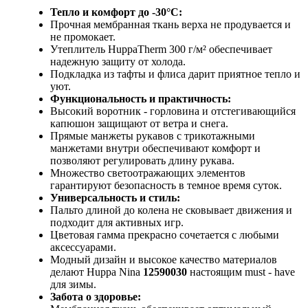
Тепло и комфорт до -30°C:
Прочная мембранная ткань верха не продувается и
не промокает.
Утеплитель HuppaTherm 300 г/м² обеспечивает
надежную защиту от холода.
Подкладка из тафты и флиса дарит приятное тепло и
уют.
Функциональность и практичность:
Высокий воротник - горловина и отстегивающийся
капюшон защищают от ветра и снега.
Прямые манжеты рукавов с трикотажными
манжетами внутри обеспечивают комфорт и
позволяют регулировать длину рукава.
Множество светоотражающих элементов
гарантируют безопасность в темное время суток.
Универсальность и стиль:
Пальто длиной до колена не сковывает движения и
подходит для активных игр.
Цветовая гамма прекрасно сочетается с любыми
аксессуарами.
Модный дизайн и высокое качество материалов
делают Huppa Nina
12590030
настоящим must - have
для зимы.
Забота о здоровье: