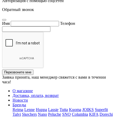
Авторизация с помощью соцсетей
Обратный звонок
Имя
Телефон
Перезвоните мне
Заявка принята, наш менеджер свяжется с вами в течении
часа!
О магазине
Доставка, оплата, возврат
Новости
Бренды
Reima
Lenne
Huppa
Lassie
Tutta
Kuoma
JOIKS
Superfit
Talvi
Skechers
Nano
Peluche
SNO
Columbia
KIFA
Dorechi