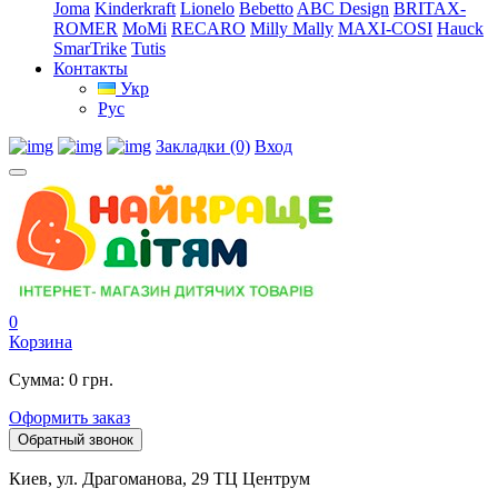
Joma
Kinderkraft
Lionelo
Bebetto
ABC Design
BRITAX-
ROMER
MoMi
RECARO
Milly Mally
MAXI-COSI
Hauck
SmarTrike
Tutis
Контакты
Укр
Рус
Закладки (0)
Вход
0
Корзина
Сумма: 0 грн.
Оформить заказ
Обратный звонок
Киев, ул. Драгоманова, 29 ТЦ Центрум