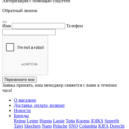
Авторизация с помощью соцсетей
Обратный звонок
Имя
Телефон
Перезвоните мне
Заявка принята, наш менеджер свяжется с вами в течении
часа!
О магазине
Доставка, оплата, возврат
Новости
Бренды
Reima
Lenne
Huppa
Lassie
Tutta
Kuoma
JOIKS
Superfit
Talvi
Skechers
Nano
Peluche
SNO
Columbia
KIFA
Dorechi