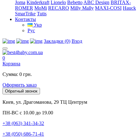
Joma
Kinderkraft
Lionelo
Bebetto
ABC Design
BRITAX-
ROMER
MoMi
RECARO
Milly Mally
MAXI-COSI
Hauck
SmarTrike
Tutis
Контакты
Укр
Рус
Закладки (0)
Вход
0
Корзина
Сумма: 0 грн.
Оформить заказ
Обратный звонок
Киев, ул. Драгоманова, 29 ТЦ Центрум
ПН-ВС с 10.00 до 19.00
+38 (063) 341-34-32
+38 (050) 686-71-41