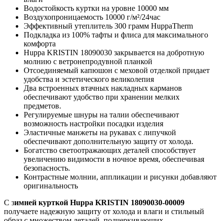
Водостойкость куртки на уровне 10000 мм
Воздухопроницаемость 10000 г/м²/24час
Эффективный утеплитель 300 грамм HuppaTherm
Подкладка из 100% тафты и флиса для максимального
комфорта
Huppa KRISTIN 18090030 закрывается на добротную
молнию с ветронепродувной планкой
Отсоединяемый капюшон с меховой отделкой придает
удобства и эстетического великолепия
Два встроенных втачных накладных карманов
обеспечивают удобство при хранении мелких
предметов.
Регулируемые шнуры на талии обеспечивают
возможность настройки посадки изделия
Эластичные манжеты на рукавах с липучкой
обеспечивают дополнительную защиту от холода.
Богатство светоотражающих деталей способствует
увеличению видимости в ночное время, обеспечивая
безопасность.
Контрастные молнии, аппликации и рисунки добавляют
оригинальность
С з
имней курткой Huppa KRISTIN 18090030-00009
получаете надежную защиту от холода и влаги и стильный
образ с множеством деталей, подчеркивающих