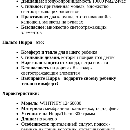
Дышащее:
воздухопроницаемость 10000 г/м2/24час
Стильное:
приталенная модель, множество
светоотражающих элементов
Практичное:
два кармана, отстегивающийся
капюшон, манжеты на рукавах
Безопасное:
множество светоотражающих
элементов
Пальто Huppa - это:
Комфорт и тепло
для вашего ребенка
Стильный дизайн
, который понравится детям
Надежная защита
от холода, ветра и влаги
Безопасность
на дорогах благодаря
светоотражающим элементам
Выбирайте Huppa - подарите своему ребенку
тепло и комфорт!
Характеристики:
Модель:
WHITNEY 12460030
Материал:
мембранная ткань верха, тафта, флис
Утеплитель:
HuppaTherm 300 грамм
Длина:
по колено
Особенности:
приталенный силуэт, поясок -
резинка, высокий воротник, отстегивающийся