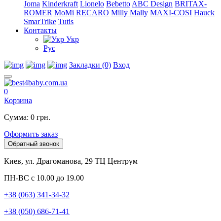
Joma
Kinderkraft
Lionelo
Bebetto
ABC Design
BRITAX-
ROMER
MoMi
RECARO
Milly Mally
MAXI-COSI
Hauck
SmarTrike
Tutis
Контакты
Укр
Рус
Закладки (0)
Вход
0
Корзина
Сумма: 0 грн.
Оформить заказ
Обратный звонок
Киев, ул. Драгоманова, 29 ТЦ Центрум
ПН-ВС с 10.00 до 19.00
+38 (063) 341-34-32
+38 (050) 686-71-41