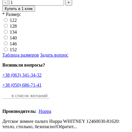
-
+
Купить в 1 клик
*
Размер:
122
128
134
140
146
152
Таблица размеров
Задать вопрос
Возникли вопросы?
+38 (063) 341-34-32
+38 (050) 686-71-41
в список желаний
Производитель:
Huppa
Детское зимнее пальто Huppa WHITNEY 12460030-81620:
тепло, стильно, безопасно!Обратит...