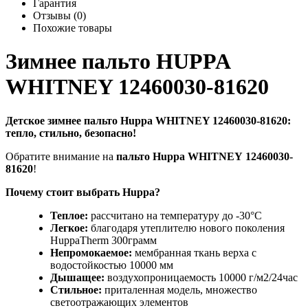
Гарантия
Отзывы (0)
Похожие товары
Зимнее пальто HUPPA
WHITNEY 12460030-81620
Детское зимнее пальто Huppa WHITNEY 12460030-81620:
тепло, стильно, безопасно!
Обратите внимание на
пальто Huppa WHITNEY 12460030-
81620
!
Почему стоит выбрать Huppa?
Теплое:
рассчитано на температуру до -30°C
Легкое:
благодаря утеплителю нового поколения
HuppaTherm 300грамм
Непромокаемое:
мембранная ткань верха с
водостойкостью 10000 мм
Дышащее:
воздухопроницаемость 10000 г/м2/24час
Стильное:
приталенная модель, множество
светоотражающих элементов