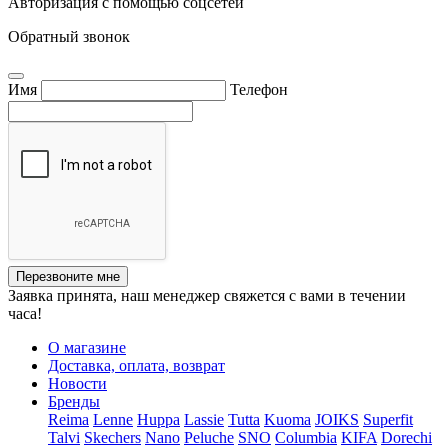
Авторизация с помощью соцсетей
Обратный звонок
Имя
Телефон
Перезвоните мне
Заявка принята, наш менеджер свяжется с вами в течении
часа!
О магазине
Доставка, оплата, возврат
Новости
Бренды
Reima
Lenne
Huppa
Lassie
Tutta
Kuoma
JOIKS
Superfit
Talvi
Skechers
Nano
Peluche
SNO
Columbia
KIFA
Dorechi