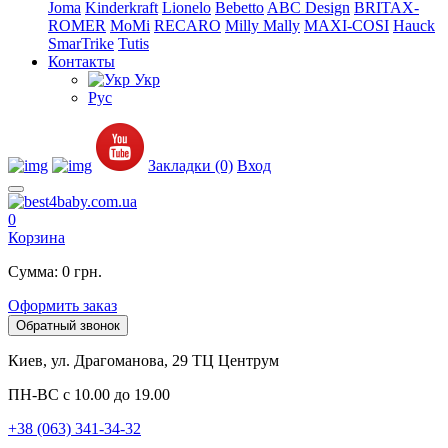
Joma
Kinderkraft
Lionelo
Bebetto
ABC Design
BRITAX-
ROMER
MoMi
RECARO
Milly Mally
MAXI-COSI
Hauck
SmarTrike
Tutis
Контакты
Укр
Рус
Закладки (0)
Вход
0
Корзина
Сумма: 0 грн.
Оформить заказ
Обратный звонок
Киев, ул. Драгоманова, 29 ТЦ Центрум
ПН-ВС с 10.00 до 19.00
+38 (063) 341-34-32