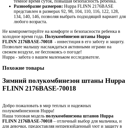
темное время суток, повышая безопасность ребенка.
Разнообразие размеров:
Huppa FLINN 2176BASE
представлен в размерах 92, 98, 104, 110, 116, 122, 128,
134, 140, 146, позволяя выбрать подходящий вариант для
любого возраста.
Не компрометируйте на комфорте и безопасности ребенка в
холодное время года.
Полукомбинезон штаны Huppa
FLINN 2176BASE-70018
- инвестиция в его заботу и защиту.
Позвольте малышу наслаждаться активными играми на
свежем воздухе, не беспокоясь о погоде!
Huppa - забота о вашем маленьком исследователе.
Похожие товары
Зимний полукомбинезон штаны Huppa
FLINN 2176BASE-70018
Добро пожаловать в мир теплых и надежных
полукомбинезонов Huppa!
Наша топовая модель
полукомбинезона штанов Huppa
FLINN 2176BASE-70018
– отличный выбор для мальчика, и
для девочки, предоставляя непревзойденный уют и защиту в