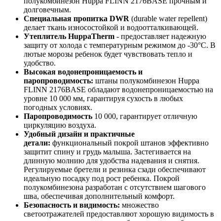
полукомбинезон Huppa FLINN 2176BASE прочным и
долговечным.
Специальная пропитка DWR
(durable water repellent)
делает ткань износостойкой и водоотталкивающей.
Утеплитель HuppaTherm
- предоставляет надежную
защиту от холода с температурным режимом до -30°C. В
лютые морозы ребенок будет чувствовать тепло и
удобство.
Высокая водонепроницаемость и
паропроводимость:
штаны полукомбинезон Huppa
FLINN 2176BASE обладают водонепроницаемостью на
уровне 10 000 мм, гарантируя сухость в любых
погодных условиях.
Паропроводимость
10 000, гарантирует отличную
циркуляцию воздуха.
Удобный дизайн и практичные
детали:
функциональный покрой штанов эффективно
защитит спину и грудь малыша. Застегивается на
длинную молнию для удобства надевания и снятия.
Регулируемые бретели и резинка сзади обеспечивают
идеальную посадку под рост ребенка. Покрой
полукомбинезона разработан с отсутствием шагового
шва, обеспечивая дополнительный комфорт.
Безопасность и видимость:
множество
светоотражателей предоставляют хорошую видимость в