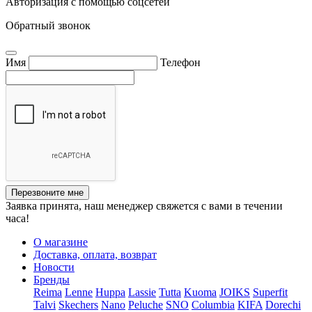
Авторизация с помощью соцсетей
Обратный звонок
Имя
Телефон
Перезвоните мне
Заявка принята, наш менеджер свяжется с вами в течении
часа!
О магазине
Доставка, оплата, возврат
Новости
Бренды
Reima
Lenne
Huppa
Lassie
Tutta
Kuoma
JOIKS
Superfit
Talvi
Skechers
Nano
Peluche
SNO
Columbia
KIFA
Dorechi