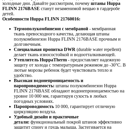
холодные дни. Давайте рассмотрим, почему
штаны Huppa
FLINN 2176BASE
станут незаменимой вещью в гардеробе
детей.
Особенности Huppa FLINN 21760016:
Термополукомбинезон с мембраной
- мембранная
ткань превосходного качества, делающая штаны
полукомбинезон Huppa FLINN 2176BASE прочным и
долговечным.
Специальная пропитка DWR
(durable water repellent)
делает ткань износостойкой и водоотталкивающей.
Утеплитель HuppaTherm
- предоставляет надежную
защиту от холода с температурным режимом до -30°C. В
лютые морозы ребенок будет чувствовать тепло и
удобство.
Высокая водонепроницаемость и
паропроводимость:
штаны полукомбинезон Huppa
FLINN 2176BASE обладают водонепроницаемостью на
уровне 10 000 мм, гарантируя сухость в любых
погодных условиях.
Паропроводимость
10 000, гарантирует отличную
циркуляцию воздуха.
Удобный дизайн и практичные
детали:
функциональный покрой штанов эффективно
защитит спину и грудь малыша. Застегивается на