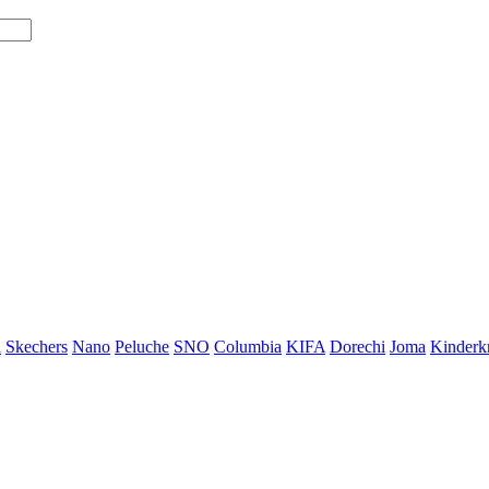
i
Skechers
Nano
Peluche
SNO
Columbia
KIFA
Dorechi
Joma
Kinderkr