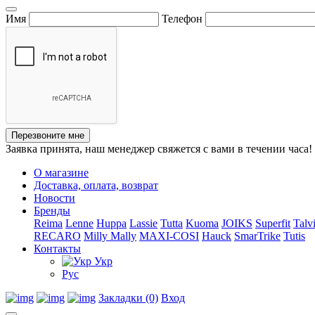
Имя
Телефон
Перезвоните мне
Заявка принята, наш менеджер свяжется с вами в течении часа!
О магазине
Доставка, оплата, возврат
Новости
Бренды
Reima
Lenne
Huppa
Lassie
Tutta
Kuoma
JOIKS
Superfit
Talv
RECARO
Milly Mally
MAXI-COSI
Hauck
SmarTrike
Tutis
Контакты
Укр
Рус
Закладки (0)
Вход