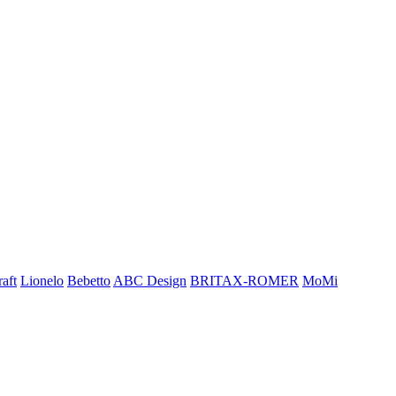
aft
Lionelo
Bebetto
ABC Design
BRITAX-ROMER
MoMi