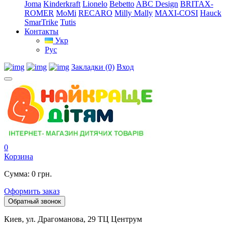
Joma
Kinderkraft
Lionelo
Bebetto
ABC Design
BRITAX-
ROMER
MoMi
RECARO
Milly Mally
MAXI-COSI
Hauck
SmarTrike
Tutis
Контакты
Укр
Рус
Закладки (0)
Вход
0
Корзина
Сумма: 0 грн.
Оформить заказ
Обратный звонок
Киев, ул. Драгоманова, 29 ТЦ Центрум