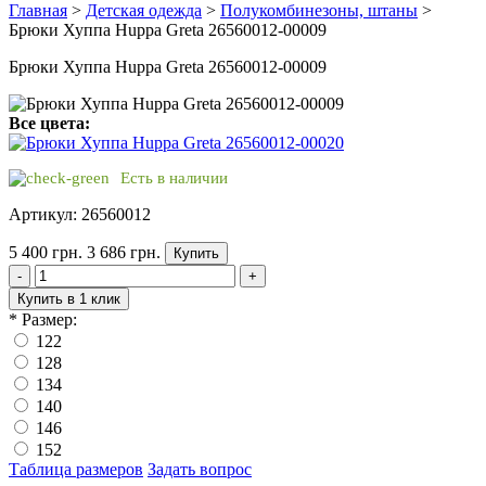
Главная
>
Детская одежда
>
Полукомбинезоны, штаны
>
Брюки Хуппа Huppa Greta 26560012-00009
Брюки Хуппа Huppa Greta 26560012-00009
Все цвета:
Есть в наличии
Артикул: 26560012
5 400 грн.
3 686 грн.
Купить
-
+
Купить в 1 клик
*
Размер:
122
128
134
140
146
152
Таблица размеров
Задать вопрос