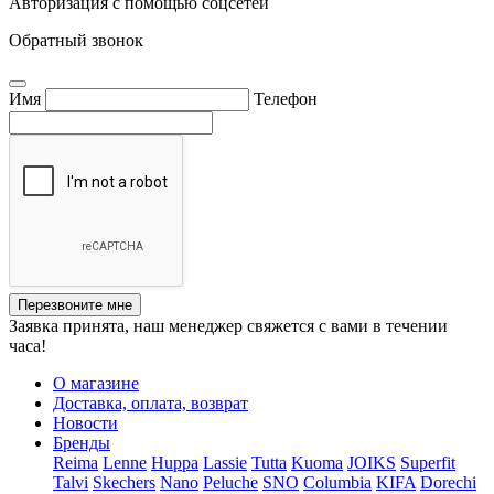
Авторизация с помощью соцсетей
Обратный звонок
Имя
Телефон
Перезвоните мне
Заявка принята, наш менеджер свяжется с вами в течении
часа!
О магазине
Доставка, оплата, возврат
Новости
Бренды
Reima
Lenne
Huppa
Lassie
Tutta
Kuoma
JOIKS
Superfit
Talvi
Skechers
Nano
Peluche
SNO
Columbia
KIFA
Dorechi