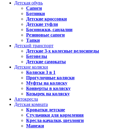
Детская обувь
Сапоги
Ботинки
Детские кроссовки
Детские туфли
Босоножки, сандалии
Резиновые сапоги
Тапки
Детский транспорт
Детские 3-х колесные велосипеды
Беговелы
Детские самокаты
Детские коляски
Коляски 3 в 1
Прогулочные коляски
Муфты на коляску
Конверты в коляску
Козырек на коляску
Автокресла
Детская комната
Кроватки детские
Стульчики для кормления
Кресла-качалки, шезлонги
Манежи