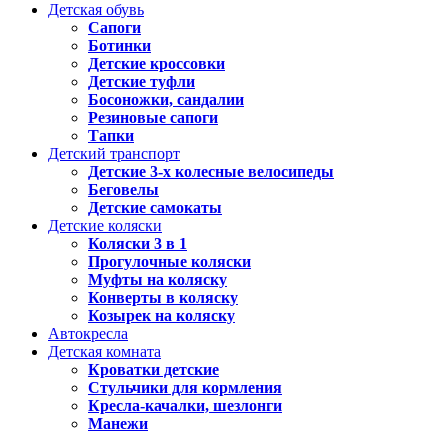
Детская обувь
Сапоги
Ботинки
Детские кроссовки
Детские туфли
Босоножки, сандалии
Резиновые сапоги
Тапки
Детский транспорт
Детские 3-х колесные велосипеды
Беговелы
Детские самокаты
Детские коляски
Коляски 3 в 1
Прогулочные коляски
Муфты на коляску
Конверты в коляску
Козырек на коляску
Автокресла
Детская комната
Кроватки детские
Стульчики для кормления
Кресла-качалки, шезлонги
Манежи