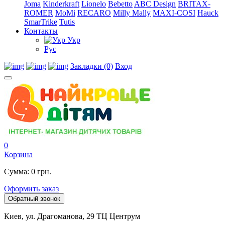
Joma
Kinderkraft
Lionelo
Bebetto
ABC Design
BRITAX-
ROMER
MoMi
RECARO
Milly Mally
MAXI-COSI
Hauck
SmarTrike
Tutis
Контакты
Укр
Рус
Закладки (0)
Вход
0
Корзина
Сумма: 0 грн.
Оформить заказ
Обратный звонок
Киев, ул. Драгоманова, 29 ТЦ Центрум