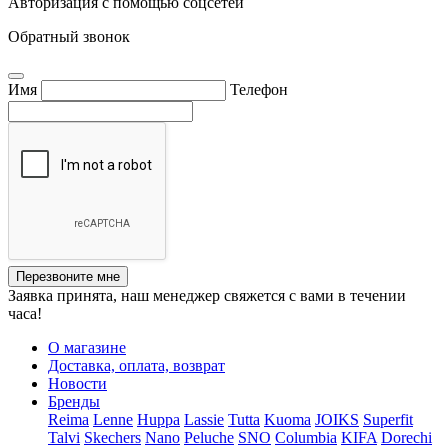
Авторизация с помощью соцсетей
Обратный звонок
Имя
Телефон
Перезвоните мне
Заявка принята, наш менеджер свяжется с вами в течении
часа!
О магазине
Доставка, оплата, возврат
Новости
Бренды
Reima
Lenne
Huppa
Lassie
Tutta
Kuoma
JOIKS
Superfit
Talvi
Skechers
Nano
Peluche
SNO
Columbia
KIFA
Dorechi