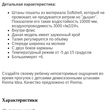
Детальная характеристика:
Штаны пошиты из материала
Softshell, который не
промокает, не продувается ветром но "дышит".
Показатели его такие в
одостойкость 10000 мм,
в
оздухопроводимость 3000 г/м2/24ч.
Внутри флис
Даная модель имеет зауженный крой
Талия регулируется по объёму
Спереди ширинка на молнии
С двух боков карманы
Температурный режим от -5 до 15 градусов
Большемерят +6.
Создайте своему ребенку неповторимые ощущения во
время прогулок с
детскими демисезонными штанами
Reima Idea. Качество предложено от
Reima.
Характеристики