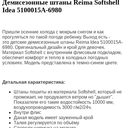
Демисезонные штаны Reima Softshell
Idea 5100015A-6980
Пришли осенние холода с мокрым снегом и как
прогуляться по такой погоде ребенку. Выход есть -
это
детские демисезонные штаны Reima Idea 5100015A-
6980. Оригинальный дизайн и крой для девочек.
Материал
Softshell с внутренним флисовым подкладом,
обеспечит комфорт и тепло в холодных погодных
условиях
. Модель представлена в темно-синем цвете.
Детальная характеристика:
Штаны пошиты из материала
Softshell, который не
промокает, не продувается ветром но "дышит".
Показатели его такие в
одостойкость 10000 мм,
в
оздухопроводимость 3000 г/м2/24ч.
Внутри флис
Даная модель имеет зауженный крой
Талия регулируется по объёму
Спереди ширинка на молнии