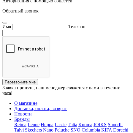
Авторизация с помощью соцсетей
Обратный звонок
Имя
Телефон
Перезвоните мне
Заявка принята, наш менеджер свяжется с вами в течении
часа!
О магазине
Доставка, оплата, возврат
Новости
Бренды
Reima
Lenne
Huppa
Lassie
Tutta
Kuoma
JOIKS
Superfit
Talvi
Skechers
Nano
Peluche
SNO
Columbia
KIFA
Dorechi