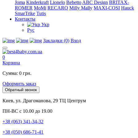
Joma
Kinderkraft
Lionelo
Bebetto
ABC Design
BRITAX-
ROMER
MoMi
RECARO
Milly Mally
MAXI-COSI
Hauck
SmarTrike
Tutis
Контакты
Укр
Рус
Закладки (0)
Вход
0
Корзина
Сумма: 0 грн.
Оформить заказ
Обратный звонок
Киев, ул. Драгоманова, 29 ТЦ Центрум
ПН-ВС с 10.00 до 19.00
+38 (063) 341-34-32
+38 (050) 686-71-41