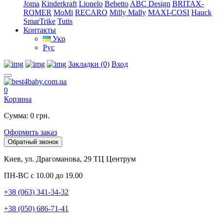
Joma
Kinderkraft
Lionelo
Bebetto
ABC Design
BRITAX-
ROMER
MoMi
RECARO
Milly Mally
MAXI-COSI
Hauck
SmarTrike
Tutis
Контакты
Укр
Рус
Закладки (0)
Вход
0
Корзина
Сумма: 0 грн.
Оформить заказ
Обратный звонок
Киев, ул. Драгоманова, 29 ТЦ Центрум
ПН-ВС с 10.00 до 19.00
+38 (063) 341-34-32
+38 (050) 686-71-41