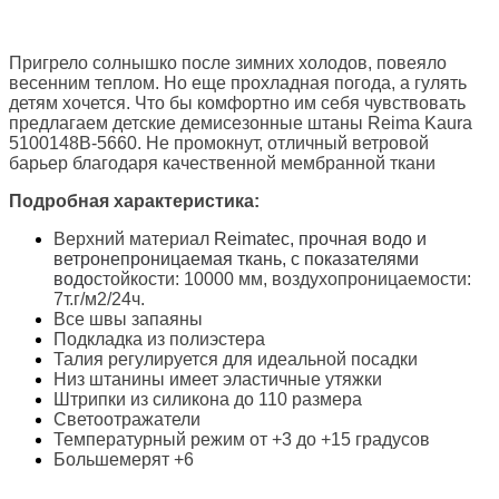
Пригрело солнышко после зимних холодов, повеяло
весенним теплом. Но еще прохладная погода, а гулять
детям хочется. Что бы комфортно им себя чувствовать
предлагаем детские демисезонные штаны
Reima Kaura
5100148B-5660. Не промокнут, отличный ветровой
барьер благодаря качественной мембранной ткани
Подробная характеристика:
Верхний материал
Reimatec, прочная водо и
ветронепроницаемая ткань, с показателями
водо
стойкости: 10000 мм, в
оздухопроницаемости:
7т.г/м2/24ч.
Все швы запаяны
Подкладка из полиэстера
Талия регулируется для идеальной посадки
Низ штанины имеет эластичные утяжки
Штрипки из силикона до 110 размера
Светоотражатели
Температурный режим от +3 до +15 градусов
Большемерят +6