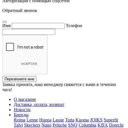
Авторизация с помощью соцсетей
Обратный звонок
Имя
Телефон
Перезвоните мне
Заявка принята, наш менеджер свяжется с вами в течении
часа!
О магазине
Доставка, оплата, возврат
Новости
Бренды
Reima
Lenne
Huppa
Lassie
Tutta
Kuoma
JOIKS
Superfit
Talvi
Skechers
Nano
Peluche
SNO
Columbia
KIFA
Dorechi