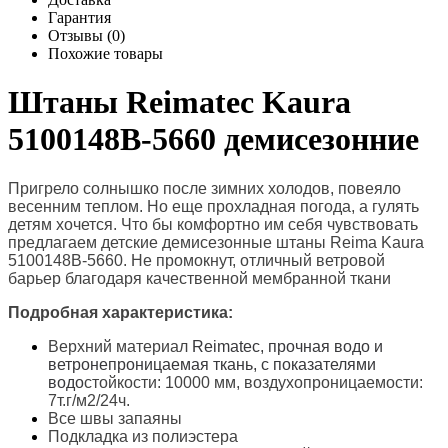
Гарантия
Отзывы (0)
Похожие товары
Штаны Reimatec Kaura
5100148B-5660 демисезонние
Пригрело солнышко после зимних холодов, повеяло
весенним теплом. Но еще прохладная погода, а гулять
детям хочется. Что бы комфортно им себя чувствовать
предлагаем детские демисезонные штаны
Reima Kaura
5100148B-5660. Не промокнут, отличный ветровой
барьер благодаря качественной мембранной ткани
Подробная характеристика:
Верхний материал
Reimatec, прочная водо и
ветронепроницаемая ткань, с показателями
водо
стойкости: 10000 мм, в
оздухопроницаемости:
7т.г/м2/24ч.
Все швы запаяны
Подкладка из полиэстера