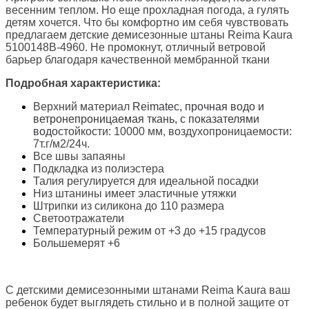
весенним теплом. Но еще прохладная погода, а гулять
детям хочется. Что бы комфортно им себя чувствовать
предлагаем детские демисезонные штаны
Reima Kaura
5100148B-4960. Не промокнут, отличный ветровой
барьер благодаря качественной мембранной ткани
Подробная характеристика:
Верхний материал
Reimatec, прочная водо и
ветронепроницаемая ткань, с показателями
водо
стойкости: 10000 мм, в
оздухопроницаемости:
7т.г/м2/24ч.
Все швы запаяны
Подкладка из полиэстера
Талия регулируется для идеальной посадки
Низ штанины имеет эластичные утяжки
Штрипки из силикона до 110 размера
Светоотражатели
Температурный режим от +3 до +15 градусов
Большемерят +6
С детскими д
емисезонными штанами Reima Kaura ваш
ребенок будет выглядеть стильно и в полной защите от