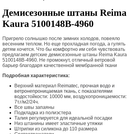
Демисезонные штаны Reima
Kaura 5100148B-4960
Пригрело солнышко после зимних холодов, повеяло
весенним теплом. Но еще прохладная погода, а гулять
детям хочется. Что бы комфортно им себя чувствовать
предлагаем детские демисезонные штаны
Reima Kaura
5100148B-4960. Не промокнут, отличный ветровой
барьер благодаря качественной мембранной ткани
Подробная характеристика:
Верхний материал
Reimatec, прочная водо и
ветронепроницаемая ткань, с показателями
водо
стойкости: 10000 мм, в
оздухопроницаемости:
7т.г/м2/24ч.
Все швы запаяны
Подкладка из полиэстера
Талия регулируется для идеальной посадки
Низ штанины имеет эластичные утяжки
Штрипки из силикона до 110 размера