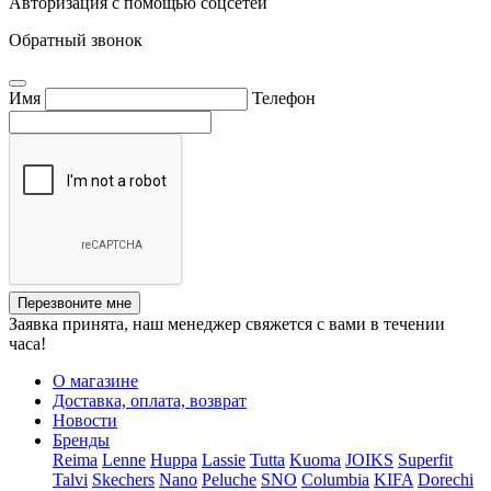
Авторизация с помощью соцсетей
Обратный звонок
Имя
Телефон
Перезвоните мне
Заявка принята, наш менеджер свяжется с вами в течении
часа!
О магазине
Доставка, оплата, возврат
Новости
Бренды
Reima
Lenne
Huppa
Lassie
Tutta
Kuoma
JOIKS
Superfit
Talvi
Skechers
Nano
Peluche
SNO
Columbia
KIFA
Dorechi