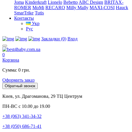
Joma
Kinderkraft
Lionelo
Bebetto
ABC Design
BRITAX-
ROMER
MoMi
RECARO
Milly Mally
MAXI-COSI
Hauck
SmarTrike
Tutis
Контакты
Укр
Рус
Закладки (0)
Вход
0
Корзина
Сумма: 0 грн.
Оформить заказ
Обратный звонок
Киев, ул. Драгоманова, 29 ТЦ Центрум
ПН-ВС с 10.00 до 19.00
+38 (063) 341-34-32
+38 (050) 686-71-41